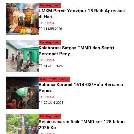
Uncategorized
UMKM Persit Yonzipur 18 Raih Apresiasi
di Hari ...
BY
ROSSA
11 MEI 2026
Uncategorized
Kolaborasi Satgas TMMD dan Santri
Percepat Peny...
BY
ROSSA
31 JUL 2026
Kodim 163 Wira Satya
Babinsa Koramil 1614-03/Hu’u Bersama
Pemu...
BY
ROSSA
29 JUN 2026
Uncategorized
Selain sasaran fisik TMMD ke- 128 tahun
2026 Ko...