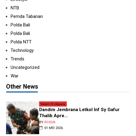
NTB
Pemda Tabanan
Polda Bali
Polda Bali
Polda NTT
Technology
Trends
Uncategorized
War
Other News
Kodam IX Udayana
Dandim Jembrana Letkol Inf Sy Gafur
Thalib Apre...
BY
ROSSA
01 MEI 2026