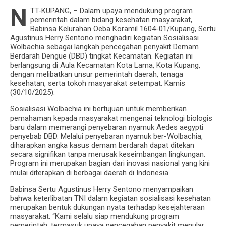
N
TT-KUPANG, – Dalam upaya mendukung program
pemerintah dalam bidang kesehatan masyarakat,
Babinsa Kelurahan Oeba Koramil 1604-01/Kupang, Sertu
Agustinus Herry Sentono menghadiri kegiatan Sosialisasi
Wolbachia sebagai langkah pencegahan penyakit Demam
Berdarah Dengue (DBD) tingkat Kecamatan. Kegiatan ini
berlangsung di Aula Kecamatan Kota Lama, Kota Kupang,
dengan melibatkan unsur pemerintah daerah, tenaga
kesehatan, serta tokoh masyarakat setempat. Kamis
(30/10/2025).
Sosialisasi Wolbachia ini bertujuan untuk memberikan
pemahaman kepada masyarakat mengenai teknologi biologis
baru dalam memerangi penyebaran nyamuk Aedes aegypti
penyebab DBD. Melalui penyebaran nyamuk ber-Wolbachia,
diharapkan angka kasus demam berdarah dapat ditekan
secara signifikan tanpa merusak keseimbangan lingkungan.
Program ini merupakan bagian dari inovasi nasional yang kini
mulai diterapkan di berbagai daerah di Indonesia.
Babinsa Sertu Agustinus Herry Sentono menyampaikan
bahwa keterlibatan TNI dalam kegiatan sosialisasi kesehatan
merupakan bentuk dukungan nyata terhadap kesejahteraan
masyarakat. “Kami selalu siap mendukung program
pemerintah, termasuk upaya pencegahan penyakit menular