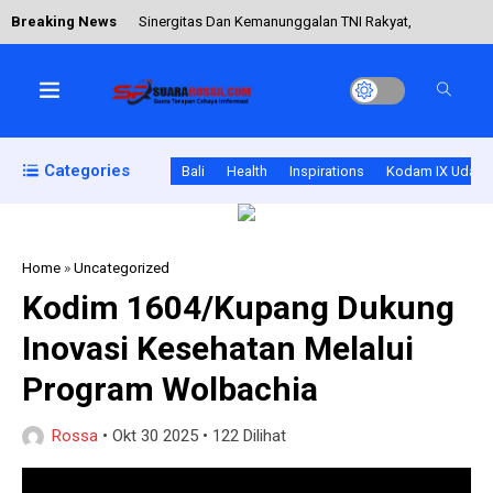
Breaking News
Sinergitas Dan Kemanunggalan TNI Rakyat,
Babinsa Selisihan Hadir Pastikan Keamanan Dan
Kelancaran Upacara Melasti
TNI Hadir di Tengah Masyarakat, Koramil Poto
Categories
Bali
Health
Inspirations
Kodam IX Udaya
Tano Intensifkan Patroli Wilayah
Home
»
Uncategorized
Babinsa Koramil 1608-07/Monta Perkuat Komsos
Kodim 1604/Kupang Dukung
untuk Wujudkan Keamanan dan Persatuan Warga
Inovasi Kesehatan Melalui
Program Wolbachia
Babinsa dan Warga Kompak Tanam Jagung di
Rossa
•
Okt 30 2025
•
122 Dilihat
Katikutana Selatan