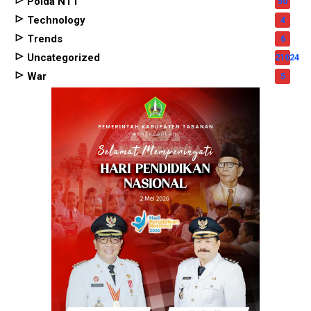
Polda NTT
50
Technology
4
Trends
6
Uncategorized
21024
War
5