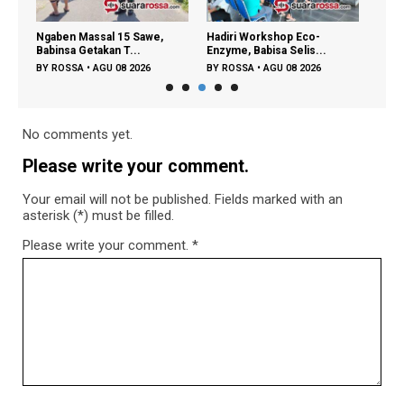
ben Massal 15 Sawe,
Hadiri Workshop Eco-
4 Calon Perbeke
nsa Getakan T...
Enzyme, Babisa Selis...
Ambil Nomor ...
OSSA
•
AGU 08 2026
BY
ROSSA
•
AGU 08 2026
BY
ROSSA
•
AGU 0
No comments yet.
Please write your comment.
Your email will not be published. Fields marked with an
asterisk (*) must be filled.
Please write your comment.
*