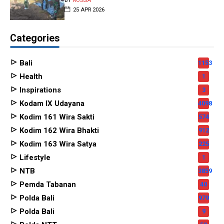
BY
ROSSA
25 APR 2026
Categories
Bali
1153
Health
1
Inspirations
3
Kodam IX Udayana
4098
Kodim 161 Wira Sakti
574
Kodim 162 Wira Bhakti
912
Kodim 163 Wira Satya
225
Lifestyle
1
NTB
3859
Pemda Tabanan
40
Polda Bali
979
Polda Bali
9