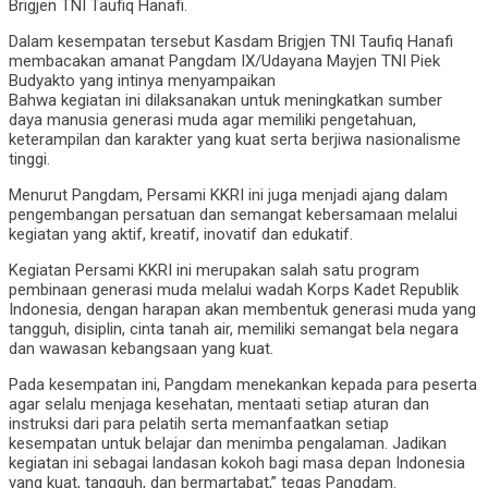
Brigjen TNI Taufiq Hanafi.
Dalam kesempatan tersebut Kasdam Brigjen TNI Taufiq Hanafi
membacakan amanat Pangdam IX/Udayana Mayjen TNI Piek
Budyakto yang intinya menyampaikan
Bahwa kegiatan ini dilaksanakan untuk meningkatkan sumber
daya manusia generasi muda agar memiliki pengetahuan,
keterampilan dan karakter yang kuat serta berjiwa nasionalisme
tinggi.
Menurut Pangdam, Persami KKRI ini juga menjadi ajang dalam
pengembangan persatuan dan semangat kebersamaan melalui
kegiatan yang aktif, kreatif, inovatif dan edukatif.
Kegiatan Persami KKRI ini merupakan salah satu program
pembinaan generasi muda melalui wadah Korps Kadet Republik
Indonesia, dengan harapan akan membentuk generasi muda yang
tangguh, disiplin, cinta tanah air, memiliki semangat bela negara
dan wawasan kebangsaan yang kuat.
Pada kesempatan ini, Pangdam menekankan kepada para peserta
agar selalu menjaga kesehatan, mentaati setiap aturan dan
instruksi dari para pelatih serta memanfaatkan setiap
kesempatan untuk belajar dan menimba pengalaman. Jadikan
kegiatan ini sebagai landasan kokoh bagi masa depan Indonesia
yang kuat, tangguh, dan bermartabat,” tegas Pangdam.