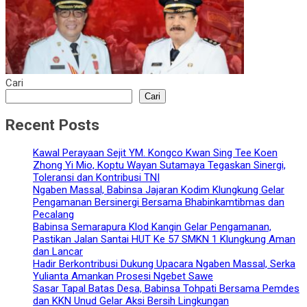
Cari
Cari
Recent Posts
Kawal Perayaan Sejit YM. Kongco Kwan Sing Tee Koen
Zhong Yi Mio, Koptu Wayan Sutamaya Tegaskan Sinergi,
Toleransi dan Kontribusi TNI
Ngaben Massal, Babinsa Jajaran Kodim Klungkung Gelar
Pengamanan Bersinergi Bersama Bhabinkamtibmas dan
Pecalang
Babinsa Semarapura Klod Kangin Gelar Pengamanan,
Pastikan Jalan Santai HUT Ke 57 SMKN 1 Klungkung Aman
dan Lancar
Hadir Berkontribusi Dukung Upacara Ngaben Massal, Serka
Yulianta Amankan Prosesi Ngebet Sawe
Sasar Tapal Batas Desa, Babinsa Tohpati Bersama Pemdes
dan KKN Unud Gelar Aksi Bersih Lingkungan