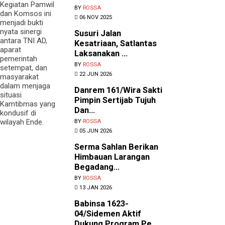
Kegiatan Pamwil
BY
ROSSA
dan Komsos ini
06 NOV 2025
menjadi bukti
nyata sinergi
Susuri Jalan
antara TNI AD,
Kesatriaan, Satlantas
aparat
Laksanakan ...
pemerintah
BY
ROSSA
setempat, dan
22 JUN 2026
masyarakat
dalam menjaga
Danrem 161/Wira Sakti
situasi
Pimpin Sertijab Tujuh
Kamtibmas yang
Dan...
kondusif di
wilayah Ende.
BY
ROSSA
05 JUN 2026
Serma Sahlan Berikan
Himbauan Larangan
Begadang...
BY
ROSSA
13 JAN 2026
Babinsa 1623-
04/Sidemen Aktif
Dukung Program Pe...