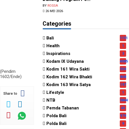
BY
ROSSA
26 MEI 2026
Categories
Bali
1151
Health
1
Inspirations
3
Kodam IX Udayana
4085
Kodim 161 Wira Sakti
559
(Pendim
1602/Ende)
Kodim 162 Wira Bhakti
868
Kodim 163 Wira Satya
197
Lifestyle
1
Share to
NTB
3844
Pemda Tabanan
40
Polda Bali
979
Polda Bali
9