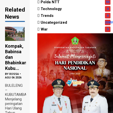
Polda NTT
50
Related
Technology
4
News
Trends
6
Uncategorized
2085
War
5
Kompak,
Babinsa
dan
Bhabinkamtibmas
Kubu...
BY
ROSSA
•
AGU 06 2026
BULELENG
–
KUBUTAMBAHAN
Menjelang
peringatan
Hari Ulang
Tahun