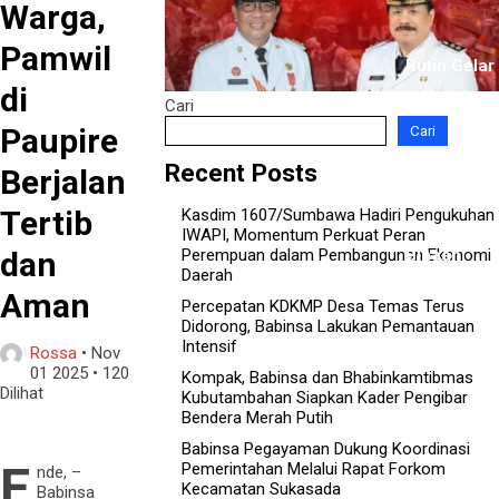
Warga,
Pamwil
Rutin Gelar
di
Cari
Paupire
Cari
Komsos di 
Recent Posts
Berjalan
Tertib
Kasdim 1607/Sumbawa Hadiri Pengukuhan
IWAPI, Momentum Perkuat Peran
dan
Binaan
Perempuan dalam Pembangunan Ekonomi
Daerah
Aman
Percepatan KDKMP Desa Temas Terus
Didorong, Babinsa Lakukan Pemantauan
Intensif
Rossa
•
Nov
01 2025
•
120
Kompak, Babinsa dan Bhabinkamtibmas
Dilihat
Kubutambahan Siapkan Kader Pengibar
Bendera Merah Putih
Babinsa Pegayaman Dukung Koordinasi
E
Pemerintahan Melalui Rapat Forkom
nde, –
Kecamatan Sukasada
Babinsa