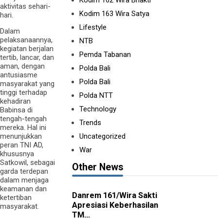
Kodim 162 Wira Bhakti
aktivitas sehari-
Kodim 163 Wira Satya
hari.
Lifestyle
Dalam
pelaksanaannya,
NTB
kegiatan berjalan
Pemda Tabanan
tertib, lancar, dan
aman, dengan
Polda Bali
antusiasme
Polda Bali
masyarakat yang
tinggi terhadap
Polda NTT
kehadiran
Technology
Babinsa di
tengah-tengah
Trends
mereka. Hal ini
menunjukkan
Uncategorized
peran TNI AD,
War
khususnya
Satkowil, sebagai
Other News
garda terdepan
dalam menjaga
keamanan dan
Danrem 161/Wira Sakti
ketertiban
Apresiasi Keberhasilan
masyarakat.
TM...