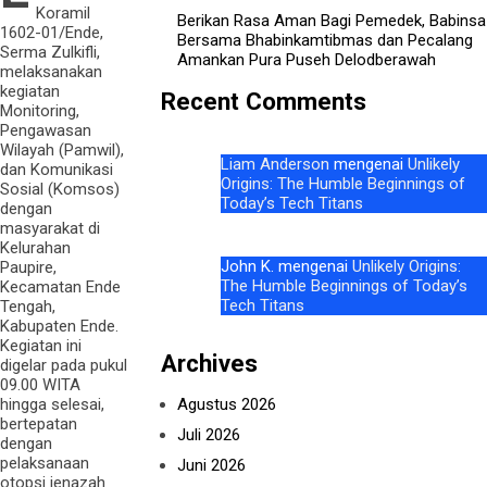
Koramil
Berikan Rasa Aman Bagi Pemedek, Babinsa
1602-01/Ende,
Bersama Bhabinkamtibmas dan Pecalang
Serma Zulkifli,
Amankan Pura Puseh Delodberawah
melaksanakan
kegiatan
Recent Comments
Monitoring,
Pengawasan
Wilayah (Pamwil),
Liam Anderson
mengenai
Unlikely
dan Komunikasi
Origins: The Humble Beginnings of
Sosial (Komsos)
Today’s Tech Titans
dengan
masyarakat di
Kelurahan
John K.
mengenai
Unlikely Origins:
Paupire,
The Humble Beginnings of Today’s
Kecamatan Ende
Tech Titans
Tengah,
Kabupaten Ende.
Kegiatan ini
Archives
digelar pada pukul
09.00 WITA
hingga selesai,
Agustus 2026
bertepatan
Juli 2026
dengan
pelaksanaan
Juni 2026
otopsi jenazah