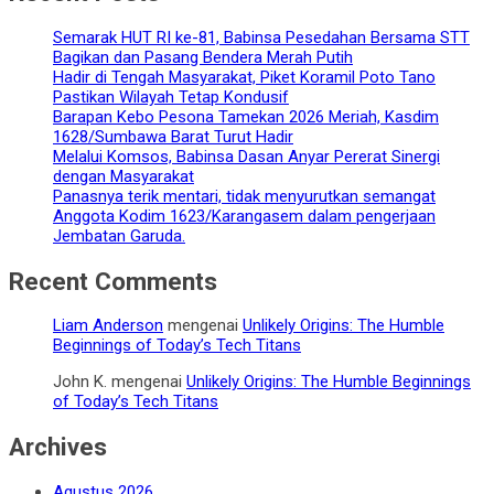
Semarak HUT RI ke-81, Babinsa Pesedahan Bersama STT
Bagikan dan Pasang Bendera Merah Putih
Hadir di Tengah Masyarakat, Piket Koramil Poto Tano
Pastikan Wilayah Tetap Kondusif
Barapan Kebo Pesona Tamekan 2026 Meriah, Kasdim
1628/Sumbawa Barat Turut Hadir
Melalui Komsos, Babinsa Dasan Anyar Pererat Sinergi
dengan Masyarakat
Panasnya terik mentari, tidak menyurutkan semangat
Anggota Kodim 1623/Karangasem dalam pengerjaan
Jembatan Garuda.
Recent Comments
Liam Anderson
mengenai
Unlikely Origins: The Humble
Beginnings of Today’s Tech Titans
John K.
mengenai
Unlikely Origins: The Humble Beginnings
of Today’s Tech Titans
Archives
Agustus 2026