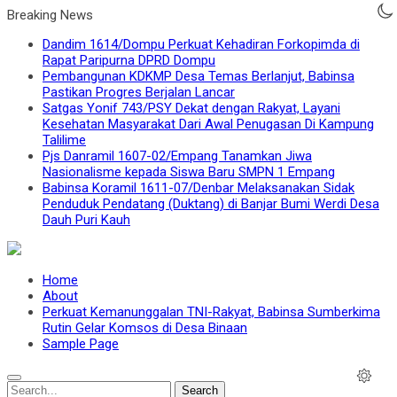
Breaking News
Dandim 1614/Dompu Perkuat Kehadiran Forkopimda di
Rapat Paripurna DPRD Dompu
Pembangunan KDKMP Desa Temas Berlanjut, Babinsa
Pastikan Progres Berjalan Lancar
Satgas Yonif 743/PSY Dekat dengan Rakyat, Layani
Kesehatan Masyarakat Dari Awal Penugasan Di Kampung
Talilime
Pjs Danramil 1607-02/Empang Tanamkan Jiwa
Nasionalisme kepada Siswa Baru SMPN 1 Empang
Babinsa Koramil 1611-07/Denbar Melaksanakan Sidak
Penduduk Pendatang (Duktang) di Banjar Bumi Werdi Desa
Dauh Puri Kauh
Home
About
Perkuat Kemanunggalan TNI-Rakyat, Babinsa Sumberkima
Rutin Gelar Komsos di Desa Binaan
Sample Page
Search