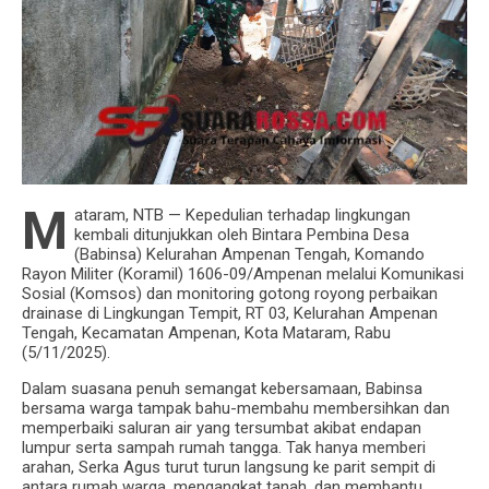
Sekolah
Danyonif 742/SWY Resmi Berganti, Danrem
162/WB Pimpin Sertijab dan Tradisi Laporan
Korps
M
ataram, NTB — Kepedulian terhadap lingkungan
kembali ditunjukkan oleh Bintara Pembina Desa
(Babinsa) Kelurahan Ampenan Tengah, Komando
Rayon Militer (Koramil) 1606-09/Ampenan melalui Komunikasi
Sosial (Komsos) dan monitoring gotong royong perbaikan
drainase di Lingkungan Tempit, RT 03, Kelurahan Ampenan
Tengah, Kecamatan Ampenan, Kota Mataram, Rabu
(5/11/2025).
Dalam suasana penuh semangat kebersamaan, Babinsa
bersama warga tampak bahu-membahu membersihkan dan
memperbaiki saluran air yang tersumbat akibat endapan
lumpur serta sampah rumah tangga. Tak hanya memberi
arahan, Serka Agus turut turun langsung ke parit sempit di
antara rumah warga, mengangkat tanah, dan membantu