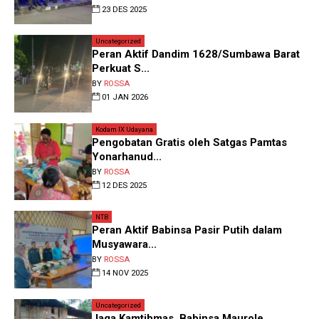
23 DES 2025
Uncategorized
Peran Aktif Dandim 1628/Sumbawa Barat
Perkuat S...
BY
ROSSA
01 JAN 2026
Kodam IX Udayana
Pengobatan Gratis oleh Satgas Pamtas
Yonarhanud...
BY
ROSSA
12 DES 2025
NTB
Peran Aktif Babinsa Pasir Putih dalam
Musyawara...
BY
ROSSA
14 NOV 2025
Uncategorized
Jaga Kamtibmas, Babinsa Maurole