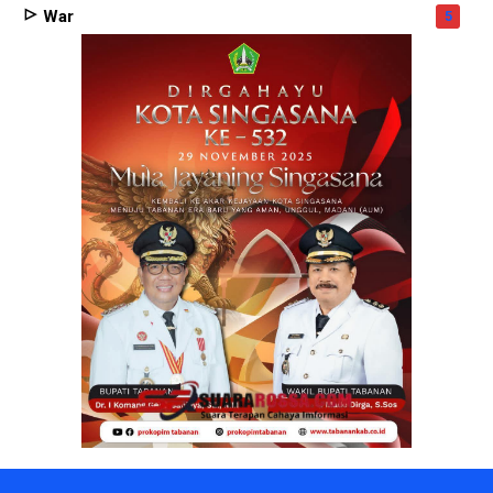
War
5