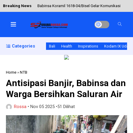
Breaking News
Babinsa Koramil 1618-04/Bisel Gelar Komunikasi
Sosial dengan Aparat Desa Ainiut
Musim Hujan, Babinsa Pekat Ingatkan Nelayan
Categories
Bali
Health
Inspirations
Kodam IX Udaya
Utamakan Keselamatan
Home
»
NTB
Komsos dan Cek Infrastruktur, Babinsa Mio
Antisipasi Banjir, Babinsa dan
Fokuskan Himbauan Keamanan Cuaca
Warga Bersihkan Saluran Air
Rossa
•
Nov 05 2025
•
51 Dilihat
Wujud Kepedulian TNI, Koramil 1626-02/Susut
Awasi Penyaluran Makanan Bergizi bagi Siswa