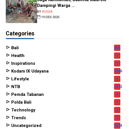
Dampingi Warga ...
BY
ROSSA
19 DES 2025
Categories
Bali
606
Health
1
Inspirations
3
Kodam IX Udayana
1560
Lifestyle
1
NTB
1212
Pemda Tabanan
9
Polda Bali
1
Technology
3
Trends
3
Uncategorized
5314