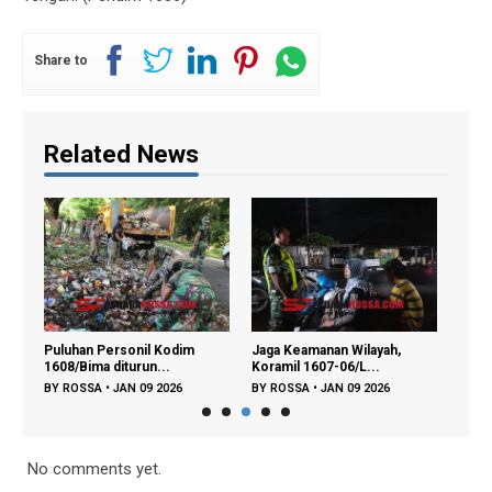
Share to
Related News
Jaga Keamanan Wilayah,
‎Sinergi Babinsa dan Desa
Ba
Koramil 1607-06/L...
Padesa Perku...
Pim
BY
ROSSA
•
JAN 09 2026
BY
ROSSA
•
JAN 09 2026
BY
No comments yet.