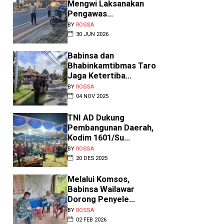
Mengwi Laksanakan
Pengawas...
BY
ROSSA
30 JUN 2026
Babinsa dan
Bhabinkamtibmas Taro
Jaga Ketertiba...
BY
ROSSA
04 NOV 2025
erpisahan Haru Taruna
TNI AD Dukung
kpol dan Siswa S...
Pembangunan Daerah,
Kodim 1601/Su...
Y
ROSSA
•
AGU 08 2026
BY
ROSSA
ombok Barat, NTB – Lima hari
20 DES 2025
ngkin terasa singkat, tetapi
gi anak-anak di Sekolah Rakyat
Melalui Komsos,
sa...
Babinsa Wailawar
Dorong Penyele...
BY
ROSSA
02 FEB 2026