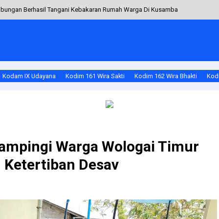
Gabungan Berhasil Tangani Kebakaran Rumah Warga Di Kusamba
sa Bali Ke VIII Di Desa Akah
ani Tanam Padi di Desa Ananjaki
 Babinsa Himbau Jaga Keharmonisan Keluarga dan Tetangga
Kodam IX Udayana
Kodim 161 Wira Sakti
Kodim 162 Wira Bhakti
Kodi
 Dompu Intensifkan Komunikasi Sosial
ampingi Warga Wologai Timur
Ketertiban Desav