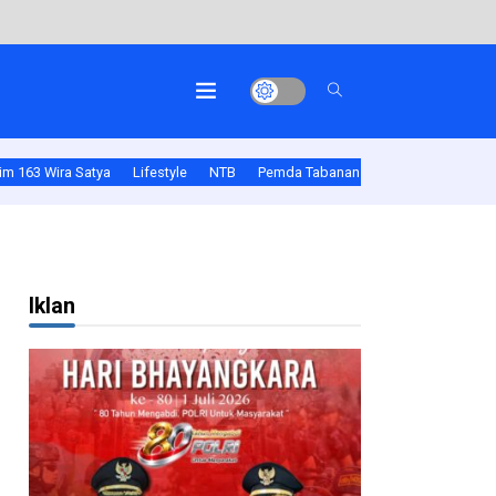
m 163 Wira Satya
Lifestyle
NTB
Pemda Tabanan
Polda Bali
Pold
Iklan