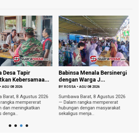
a Desa Tapir
Babinsa Menala Bersinergi
P
tkan Kebersamaa...
dengan Warga J...
A
•
AGU 08 2026
BY
ROSSA
•
AGU 08 2026
B
Barat, 8 Agustus 2026
Sumbawa Barat, 8 Agustus 2026
L
 rangka mempererat
— Dalam rangka mempererat
mu
n dan meningkatkan
hubungan dengan masyarakat
ba
s denga...
sekaligus menja...
Da