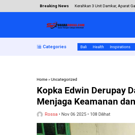
Breaking News
Kerahkan 3 Unit Damkar, Aparat 
Tiga Perlombaan Warnai Bulan Baha
Serka Dominggus Lay Dampingi Pet
Patroli Malam di Desa Sampungu,
Categories
Bali
Health
Inspirations
Cegah Kenakalan Remaja, Babinsa
Home
»
Uncategorized
Kopka Edwin Derupay D
Menjaga Keamanan dan 
Rossa
•
Nov 06 2025
•
108 Dilihat