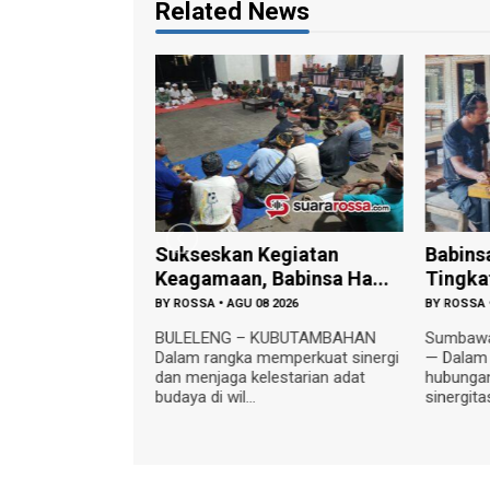
Related News
antung
Sukseskan Kegiatan
Babins
erkuat, Kod...
Keagamaan, Babinsa Ha...
Tingka
 2026
BY
ROSSA
•
AGU 08 2026
BY
ROSSA
— Kodim
BULELENG – KUBUTAMBAHAN
Sumbawa 
rus menggenjot
Dalam rangka memperkuat sinergi
— Dalam
embatan gantung
dan menjaga kelestarian adat
hubunga
oelm...
budaya di wil...
sinergita