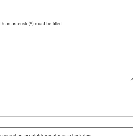
h an asterisk (*) must be filled.
 peramban ini untuk komentar saya berikutnya.