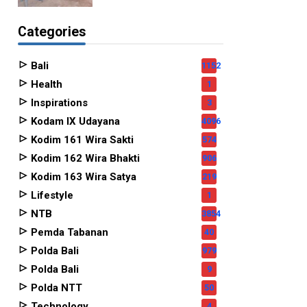
Categories
Bali
1152
Health
1
Inspirations
3
Kodam IX Udayana
4096
Kodim 161 Wira Sakti
574
Kodim 162 Wira Bhakti
906
Kodim 163 Wira Satya
219
Lifestyle
1
NTB
3854
Pemda Tabanan
40
Polda Bali
979
Polda Bali
9
Polda NTT
50
Technology
4