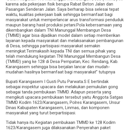
karena ada pekerjaan fisik berupa Rabat Beton Jalan dan
Pasangan Senderan Jalan. Saya berharap bisa selesai tepat
waktu, kualitas pekerjaan baik sehingga bermanfaat bagi
masyarakat untuk memperlancar arus transformasi penduduk
maupun barang hasil produksi petani.Pola kebersamaan yang
dikembangkan dalam TNI Manunggal Membangun Desa
(TMMD) agar bisa dijadikan model dalam setiap memberikan
layanan kepada masyarakat dan melaksanakan pembangunan
di Desa, sehingga partisipasi masyarakat semakin
meningkat.Terimakasih kepada TNI dan semua pihak yang
telah mendukung kegiatan TNI Manunggal Membangun Desa
(TMMD) yang ke 128 di Desa Pempatan, Kec. Rendang, Kab.
Karangasem sehingga bisa berjalan lancar dan mudah-
mudahan hasilnya bermanfaat bagi masyarakat” tutupnya
Bupati Karangasem I Gusti Putu Parwata.S E bertindak
sebagai inspektur upacara dan melakukan pemukulan gong
sebagai tanda pembukaan TMMD. Adapun peserta yang
mengikuti upacara pembukaan tersebut yaitu Anggota Satgas
TMMD Kodim 1623/Karangasem, Polres Karangasem, Unsur
Dinas Kabupaten Karangasem, Linmas, dan komponen
masyarakat yang turut berpartisipasi.
Tidak hanya itu Kegiatan pembukaan TMMD ke 128 Kodim
1623/Karangasem juga dilaksanakan Penyerahan paket