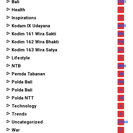
Bali
1153
Health
1
Inspirations
3
Kodam IX Udayana
4099
Kodim 161 Wira Sakti
580
Kodim 162 Wira Bhakti
938
Kodim 163 Wira Satya
241
Lifestyle
1
NTB
3864
Pemda Tabanan
44
Polda Bali
980
Polda Bali
9
Polda NTT
50
Technology
4
Trends
6
Uncategorized
21166
War
5