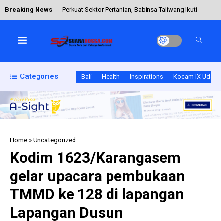
Breaking News
Perkuat Sektor Pertanian, Babinsa Taliwang Ikuti
Bimtek Brigade Pangan
Serda Ismail Rahadat Kawal Program MBG di
Categories
Bali
Health
Inspirations
Kodam IX Udaya
Kecamatan Rote Timur
Babinsa Koramil 1628-05/Jereweh Dampingi
Home
»
Uncategorized
Program Makan Bergizi Gratis di SDN Dasan
Kodim 1623/Karangasem
gelar upacara pembukaan
TMMD Ke-129 Kodim 1614/Dompu Hampir
TMMD ke 128 di lapangan
Tuntas, Kasdim Tinjau Finishing RTLH dan
Lapangan Dusun