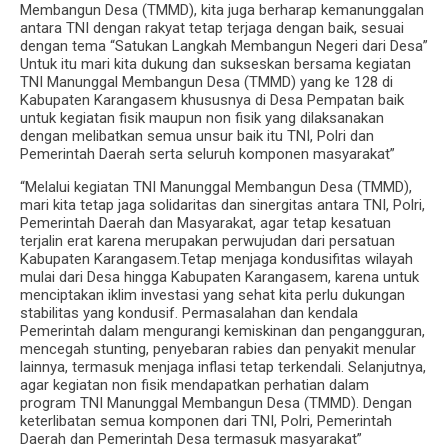
Membangun Desa (TMMD), kita juga berharap kemanunggalan
antara TNI dengan rakyat tetap terjaga dengan baik, sesuai
dengan tema “Satukan Langkah Membangun Negeri dari Desa”
Untuk itu mari kita dukung dan sukseskan bersama kegiatan
TNI Manunggal Membangun Desa (TMMD) yang ke 128 di
Kabupaten Karangasem khususnya di Desa Pempatan baik
untuk kegiatan fisik maupun non fisik yang dilaksanakan
dengan melibatkan semua unsur baik itu TNI, Polri dan
Pemerintah Daerah serta seluruh komponen masyarakat”
“Melalui kegiatan TNI Manunggal Membangun Desa (TMMD),
mari kita tetap jaga solidaritas dan sinergitas antara TNI, Polri,
Pemerintah Daerah dan Masyarakat, agar tetap kesatuan
terjalin erat karena merupakan perwujudan dari persatuan
Kabupaten Karangasem.Tetap menjaga kondusifitas wilayah
mulai dari Desa hingga Kabupaten Karangasem, karena untuk
menciptakan iklim investasi yang sehat kita perlu dukungan
stabilitas yang kondusif. Permasalahan dan kendala
Pemerintah dalam mengurangi kemiskinan dan pengangguran,
mencegah stunting, penyebaran rabies dan penyakit menular
lainnya, termasuk menjaga inflasi tetap terkendali. Selanjutnya,
agar kegiatan non fisik mendapatkan perhatian dalam
program TNI Manunggal Membangun Desa (TMMD). Dengan
keterlibatan semua komponen dari TNI, Polri, Pemerintah
Daerah dan Pemerintah Desa termasuk masyarakat”