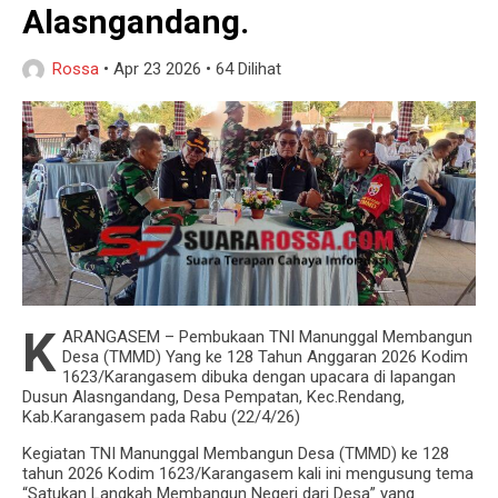
Alasngandang.
Rehabilitasi Musala
Serma Agus Rahman Laksanakan PAM Obvitnas,
Rossa
•
Apr 23 2026
•
64 Dilihat
Situasi Pelabuhan Poto Tano Aman Terkendali
K
ARANGASEM – Pembukaan TNI Manunggal Membangun
Desa (TMMD) Yang ke 128 Tahun Anggaran 2026 Kodim
1623/Karangasem dibuka dengan upacara di lapangan
Dusun Alasngandang, Desa Pempatan, Kec.Rendang,
Kab.Karangasem pada Rabu (22/4/26)
Kegiatan TNI Manunggal Membangun Desa (TMMD) ke 128
tahun 2026 Kodim 1623/Karangasem kali ini mengusung tema
“Satukan Langkah Membangun Negeri dari Desa” yang