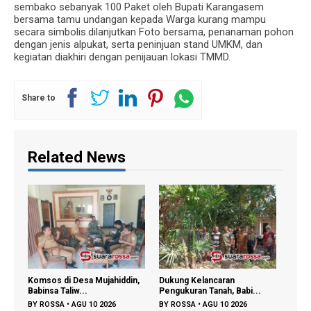
sembako sebanyak 100 Paket oleh Bupati Karangasem
bersama tamu undangan kepada Warga kurang mampu
secara simbolis.dilanjutkan Foto bersama, penanaman pohon
dengan jenis alpukat, serta peninjuan stand UMKM, dan
kegiatan diakhiri dengan penijauan lokasi TMMD.
Share to
Related News
din,
Dukung Kelancaran
Pererat Kebersamaan Warga,
Yon
Pengukuran Tanah, Babi...
Babinsa Hadir...
Wuj
BY
ROSSA
•
AGU 10 2026
BY
ROSSA
•
AGU 10 2026
BY