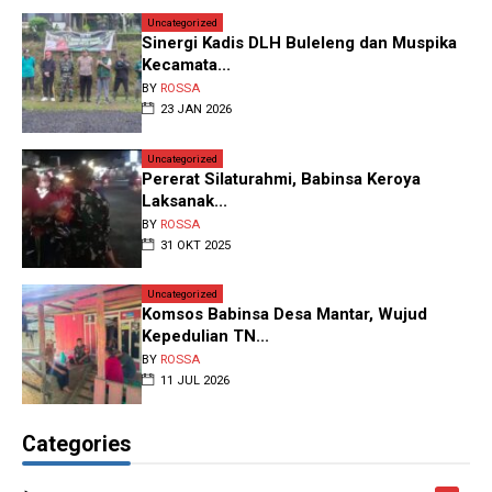
Uncategorized
Sinergi Kadis DLH Buleleng dan Muspika
Kecamata...
BY
ROSSA
23 JAN 2026
Uncategorized
‎Pererat Silaturahmi, Babinsa Keroya
Laksanak...
BY
ROSSA
31 OKT 2025
Uncategorized
Komsos Babinsa Desa Mantar, Wujud
Kepedulian TN...
BY
ROSSA
11 JUL 2026
Categories