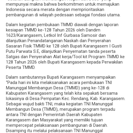
mempunyai makna bahwa berkomitmen untuk memajukan
Indonesia secara merata dengan memprioritaskan
pembangunan di wilayah pedesaan sebagai fondasi utama.
Dalam kegiatan pembukaan TMMD diawali dengan laporan
kesiapan TMMD ke-128 Tahun 2026 oleh Dandim
1623/Karangasem, Letkol Inf Gurbasa Samosir dan
dilanjutkan Penandatanganan Naskah dan Penyerahan
Sasaran Fisik TMMD ke 128 oleh Bupati Karangasem I Gusti
Putu Parwata S.E, dilanjutkan Penyematan tanda peserta
Satgas dan Penyerahan Alat kerja/Tool kit Program TMMD ke
128 Tahun 2026 oleh Bupati Karangasem kepada Perwakilan
Peserta TMMD.
Dalam sambutannya Bupati Karangasem menyampaikan
“Pada hari ini kita melaksanakan acara pembukaan TNI
Manunggal Membangun Desa (TMMD) yang ke-128 di
Kabupaten Karangasem yang telah kita sepakati bersama
lokasinya di Desa Pempatan Kec. Rendang, Kab. Karangasem.
Sebagai wujud bakti TNI, maka kegiatan TNI Manunggal
Membangun Desa (TMMD), merupakan program terpadu
antara TNI dengan Pemerintah Daerah Kabupaten
Karangasem dan Masyarakat yang memiliki tujuan
mempercepat pelaksanaan pembangunan di Daerah.
Disamping itu melalui pelaksanaan TNI Manunggal