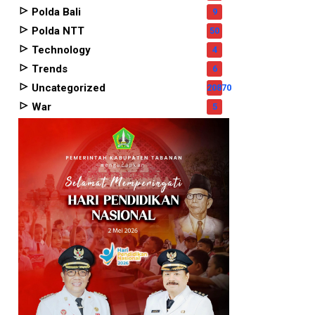
Polda Bali
9
Polda NTT
50
Technology
4
Trends
6
Uncategorized
20870
War
5