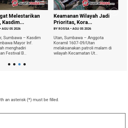
gat Melestarikan
‎Keamanan Wilayah Jadi
‎
, Kasdim...
Prioritas, Kora...
J
•
AGU 05 2026
BY
ROSSA
•
AGU 05 2026
B
lir, Sumbawa – Kasdim
‎Utan, Sumbawa – Anggota
‎
mbawa Mayor Inf.
Koramil 1607-09/Utan
r
ah menghadiri
melaksanakan patroli malam di
pe
n Festival B...
wilayah Kecamatan Ut...
ke
h an asterisk (*) must be filled.