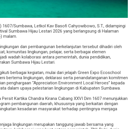
1607/Sumbawa, Letkol Kav Basofi Cahyowibowo, S.T., didampingi
Festival Sumbawa Hijau Lestari 2026 yang berlangsung di Halaman
6) malam.
ingkungan dan pembangunan berkelanjutan tersebut dihadiri oleh
t, komunitas lingkungan, pelajar, serta berbagai elemen
adi wadah kolaborasi antara pemerintah, dunia pendidikan,
akan Sumbawa Hijau Lestari.
kuti berbagai kegiatan, mulai dari jelajah Green Expo Ecoschool
seni bertema lingkungan, deklarasi serta penandatanganan komitmen
rian penghargaan “Appreciation Environment Local Heroes” kepada
 nyata dalam upaya pelestarian lingkungan di Kabupaten Sumbawa.
Persit Kartika Chandra Kirana Cabang XXVI Dim 1607 menunjukkan
gram pembangunan daerah, khususnya yang berkaitan dengan
peningkatan kesadaran masyarakat terhadap pentingnya menjaga
jaga lingkungan merupakan tanggung jawab bersama yang