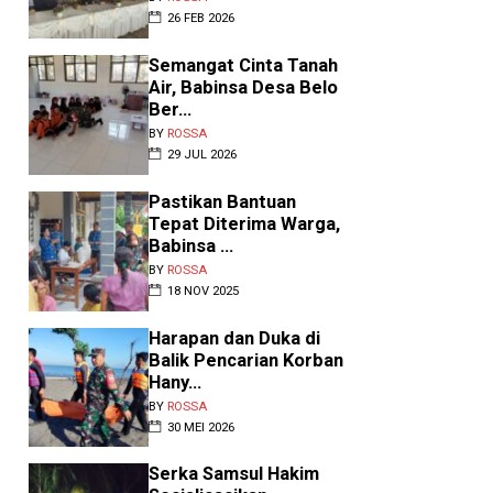
26 FEB 2026
Disiplin dan Kekompakan
Semangat Cinta Tanah
adi Fokus La...
Air, Babinsa Desa Belo
Ber...
Y
ROSSA
•
AGU 05 2026
BY
ROSSA
Lenangguar, Sumbawa – Dalam
29 JUL 2026
angka memantapkan persiapan
ringatan Hari Ulang Tahun (HUT)
Pastikan Bantuan
-8...
Tepat Diterima Warga,
Babinsa ...
BY
ROSSA
18 NOV 2025
Harapan dan Duka di
Balik Pencarian Korban
Hany...
BY
ROSSA
30 MEI 2026
Serka Samsul Hakim