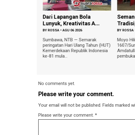
7/Sumbawa
Dari Lapangan Bola
‎Seman
kuhan IW...
Lunyuk, Kreativitas A...
Tradisi
 2026
BY
ROSSA
•
AGU 06 2026
BY
ROSSA
, NTB — Kepala
Sumbawa, NTB — Semarak
‎Moyo Hi
07/Sumbawa Mayor
peringatan Hari Ulang Tahun (HUT)
1607/Su
menghadiri
Kemerdekaan Republik Indonesia
Amdatull
ke-81 mula...
pembukaa
No comments yet.
Please write your comment.
Your email will not be published. Fields marked wit
Please write your comment.
*