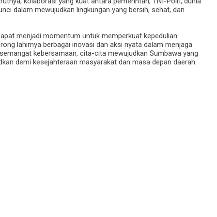
tnya, kolaborasi yang kuat antara pemerintah, TNI-Polri, dunia
unci dalam mewujudkan lingkungan yang bersih, sehat, dan
n dapat menjadi momentum untuk memperkuat kepedulian
ong lahirnya berbagai inovasi dan aksi nyata dalam menjaga
n semangat kebersamaan, cita-cita mewujudkan Sumbawa yang
wujudkan demi kesejahteraan masyarakat dan masa depan daerah.