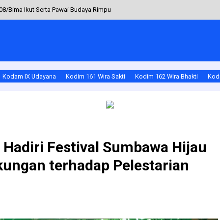
08/Bima Ikut Serta Pawai Budaya Rimpu
Agama Pererat Silaturahmi di Wawo
apolres Karangasem Gelar Anjangsana ke Personil dan Purnawirawan
apolres Bangli Buka Turnamen Bulu Tangkis & Tenis Meja Sambut HUT Bhayan
Kodam IX Udayana
Kodim 161 Wira Sakti
Kodim 162 Wira Bhakti
Kodi
al, kinerja babinsa di hauteas dapat apresiasi pimpinan
Hadiri Festival Sumbawa Hijau
kungan terhadap Pelestarian