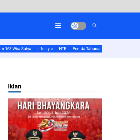
gkara Ke-80
m 163 Wira Satya
Lifestyle
NTB
Pemda Tabanan
Polda Bali
Pold
Iklan