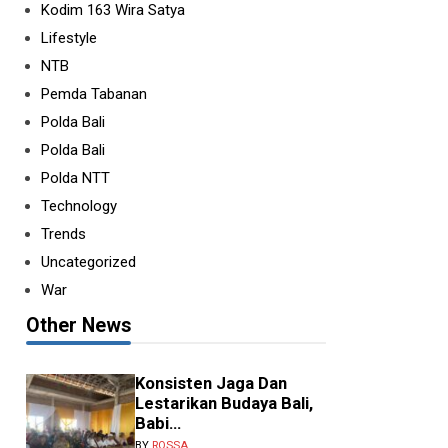
Kodim 163 Wira Satya
Lifestyle
NTB
Pemda Tabanan
Polda Bali
Polda Bali
Polda NTT
Technology
Trends
Uncategorized
War
Other News
Konsisten Jaga Dan
Lestarikan Budaya Bali,
Babi...
BY
ROSSA