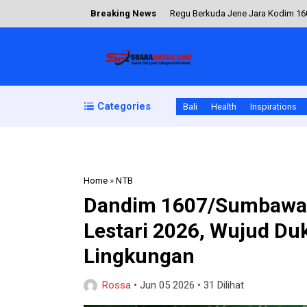
Breaking News
Regu Berkuda Jene Jara Kodim 16
Kolaborasi Tokoh Pendidikan dan 
Sambut Hari Bhayangkara ke-80, K
Gelorakan Semangat Sportivitas K
Categories
Bali
Health
Inspirations
Sukses ciptakan kedekatan emosion
Home
»
NTB
‎Dandim 1607/Sumbawa 
Lestari 2026, Wujud Du
Lingkungan
Rossa
•
Jun 05 2026
•
31 Dilihat