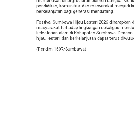
memerlukan sinergi seluruh elemen bangsa. Menuru
pendidikan, komunitas, dan masyarakat menjadi k
berkelanjutan bagi generasi mendatang.
‎Festival Sumbawa Hijau Lestari 2026 diharapka
masyarakat terhadap lingkungan sekaligus mendor
kelestarian alam di Kabupaten Sumbawa. Denga
hijau, lestari, dan berkelanjutan dapat terus di
‎(Pendim 1607/Sumbawa)