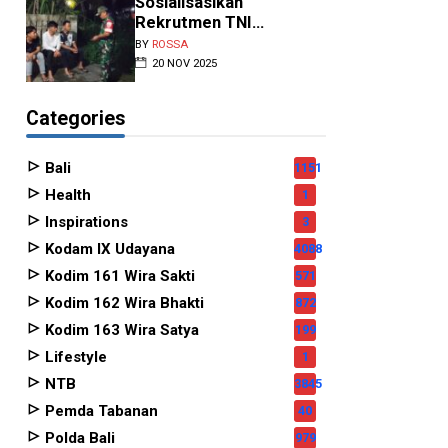
Sosialisasikan
Rekrutmen TNI...
BY
ROSSA
20 NOV 2025
Categories
Bali
1151
Health
1
Inspirations
3
Kodam IX Udayana
4088
Kodim 161 Wira Sakti
571
Kodim 162 Wira Bhakti
872
Kodim 163 Wira Satya
199
Lifestyle
1
NTB
3845
Pemda Tabanan
40
Polda Bali
979