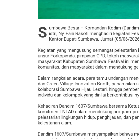
S
umbawa Besar – Komandan Kodim (Dandim) 
istri, Ny. Fani Basofi menghadiri kegiatan 
Kantor Bupati Sumbawa, Jumat (05/06/202
‎Kegiatan yang mengusung semangat pelestarian l
unsur Forkopimda, pimpinan OPD, tokoh masyaraka
masyarakat Kabupaten Sumbawa. Festival ini menj
komunitas, dan masyarakat dalam mendukung ger
‎Dalam rangkaian acara, para tamu undangan mengi
dan Green Village Innovation Booth, penampilan 
kolaborasi Sumbawa Hijau Lestari, hingga pembe
individu dan kelompok yang dinilai berkontribusi
‎Kehadiran Dandim 1607/Sumbawa bersama Ketua 
komitmen TNI AD dalam mendukung program-pro
pelestarian lingkungan hidup, penghijauan, dan 
kelestarian alam.
‎Dandim 1607/Sumbawa menyampaikan bahwa men