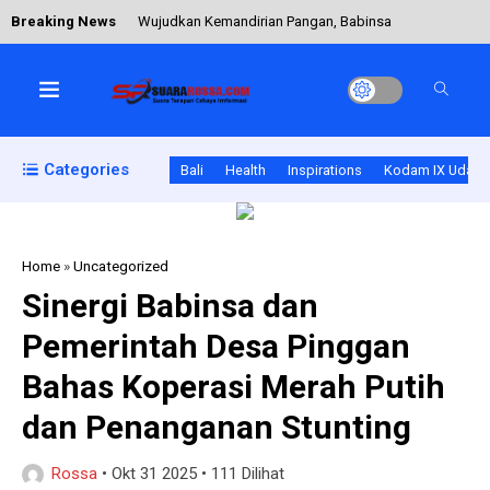
Breaking News
Wujudkan Kemandirian Pangan, Babinsa
Jembrana Kawal Petani Saat Panen Raya di
Tukadaya
Danramil Panite dan Babinsa Dampingi Panen
Categories
Bali
Health
Inspirations
Kodam IX Udaya
Raya Jagung, Sapi dan Ikan di Linamnutu
Home
»
Uncategorized
Sertu Ruslan Laksanakan Patroli Malam, Warga
Sinergi Babinsa dan
Taliwang Diimbau Jaga Ketertiban
Pemerintah Desa Pinggan
Bahas Koperasi Merah Putih
Kerja Bhakti Babinsa Wujudkan Lingkungan
dan Penanganan Stunting
Bersih Pasir Panjang
Rossa
•
Okt 31 2025
•
111 Dilihat