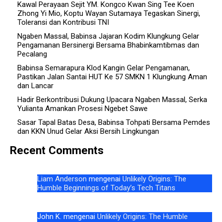
Kawal Perayaan Sejit YM. Kongco Kwan Sing Tee Koen
Zhong Yi Mio, Koptu Wayan Sutamaya Tegaskan Sinergi,
Toleransi dan Kontribusi TNI
Ngaben Massal, Babinsa Jajaran Kodim Klungkung Gelar
Pengamanan Bersinergi Bersama Bhabinkamtibmas dan
Pecalang
Babinsa Semarapura Klod Kangin Gelar Pengamanan,
Pastikan Jalan Santai HUT Ke 57 SMKN 1 Klungkung Aman
dan Lancar
Hadir Berkontribusi Dukung Upacara Ngaben Massal, Serka
Yulianta Amankan Prosesi Ngebet Sawe
Sasar Tapal Batas Desa, Babinsa Tohpati Bersama Pemdes
dan KKN Unud Gelar Aksi Bersih Lingkungan
Recent Comments
Liam Anderson
mengenai
Unlikely Origins: The
Humble Beginnings of Today’s Tech Titans
John K.
mengenai
Unlikely Origins: The Humble