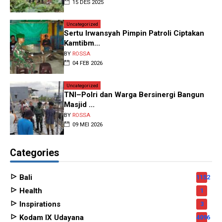
15 DES 2025
Uncategorized
Sertu Irwansyah Pimpin Patroli Ciptakan
Kamtibm...
BY
ROSSA
04 FEB 2026
Uncategorized
TNI–Polri dan Warga Bersinergi Bangun
Masjid ...
BY
ROSSA
09 MEI 2026
Categories
Bali
1152
Health
1
Inspirations
3
Kodam IX Udayana
4096