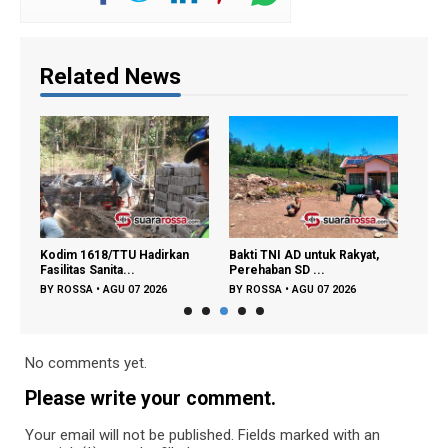
Related News
aku
Kodim 1618/TTU Hadirkan
Bakti TNI AD untuk Rakyat,
Samb
Fasilitas Sanita...
Perehaban SD ...
Yona
BY
ROSSA
•
AGU 07 2026
BY
ROSSA
•
AGU 07 2026
BY
R
No comments yet.
Please write your comment.
Your email will not be published. Fields marked with an