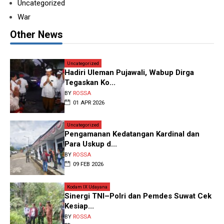
Uncategorized
War
Other News
Uncategorized
Hadiri Uleman Pujawali, Wabup Dirga
Tegaskan Ko...
BY
ROSSA
01 APR 2026
Uncategorized
Pengamanan Kedatangan Kardinal dan
Para Uskup d...
BY
ROSSA
09 FEB 2026
Kodam IX Udayana
Sinergi TNI–Polri dan Pemdes Suwat Cek
Kesiap...
BY
ROSSA