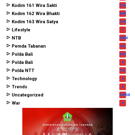
Kodim 161 Wira Sakti
574
Kodim 162 Wira Bhakti
899
Kodim 163 Wira Satya
218
Lifestyle
1
NTB
3854
Pemda Tabanan
40
Polda Bali
979
Polda Bali
9
Polda NTT
50
Technology
4
Trends
6
Uncategorized
20958
War
5