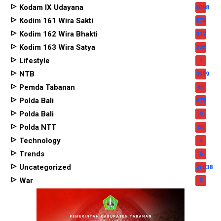
Kodam IX Udayana
4098
Kodim 161 Wira Sakti
574
Kodim 162 Wira Bhakti
912
Kodim 163 Wira Satya
225
Lifestyle
1
NTB
3859
Pemda Tabanan
40
Polda Bali
979
Polda Bali
9
Polda NTT
50
Technology
4
Trends
6
Uncategorized
21038
War
5