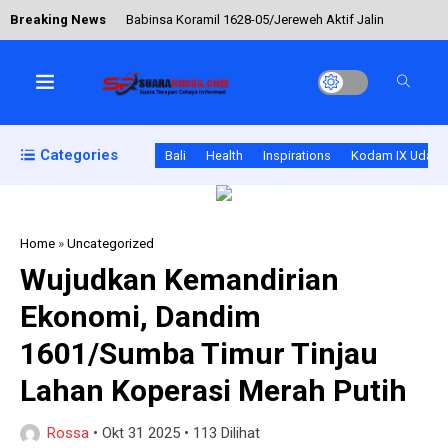
Breaking News
Babinsa Koramil 1628-05/Jereweh Aktif Jalin
Komunikasi dengan Masyarakat
Melalui Komsos, Babinsa Desa Belo Perkuat
Sinergi dan Keamanan Wilayah Binaan
Categories
Bali
Health
Inspirations
Kodam IX Udaya
Babinsa Bersama Petugas Jaga Kelancaran
Penumpang Pelabuhan
Home
»
Uncategorized
Jaga Keamanan Wilayah, Koramil Seteluk
Wujudkan Kemandirian
Intensifkan Patroli Rutin
Ekonomi, Dandim
UMKM Persit KCK Dorong Produk Lokal Naik
1601/Sumba Timur Tinjau
Kelas Nasional
Lahan Koperasi Merah Putih
Rossa
•
Okt 31 2025
•
113 Dilihat