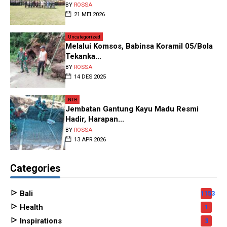
BY
ROSSA
21 MEI 2026
Uncategorized
Melalui Komsos, Babinsa Koramil 05/Bola
Tekanka...
BY
ROSSA
14 DES 2025
NTB
Jembatan Gantung Kayu Madu Resmi
Hadir, Harapan...
BY
ROSSA
13 APR 2026
Categories
Bali
1153
Health
1
Inspirations
3