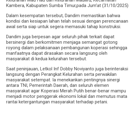
Kelurahan Mau Hau dan Kelurahan Mauliiru, Kecamatan
Kambera, Kabupaten Sumba Timur,pada Jum’at (31/10/2025)
Dalam kesempatan tersebut, Dandim memastikan bahwa
kondisi dan kesiapan lahan telah sesuai dengan perencanaan
awal serta siap untuk segera memasuki tahap konstruksi.
Dandim juga berpesan agar seluruh pihak terkait dapat
bersinergi dan berkomitmen menjaga semangat gotong
royong dalam pelaksanaan pembangunan koperasi sehingga
manfaatnya dapat dirasakan secara langsung oleh
masyarakat di kedua kelurahan tersebut.
Saat peninjauan, Letkol Inf Dobby Noviyanto juga berinteraksi
langsung dengan Perangkat Kelurahan serta perwakilan
masyarakat setempat. Ia menekankan pentingnya sinergi
antara TNI, Pemerintah Daerah, dan seluruh elemen
masyarakat agar Koperasi Merah Putih benar-benar mampu
menjadi motor penggerak ekonomi lokal dan memutus mata
rantai ketergantungan masyarakat terhadap petani.