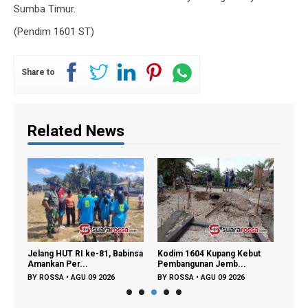
Sumba Timur.
(Pendim 1601 ST)
Share to
Related News
Jelang HUT RI ke-81, Babinsa
Kodim 1604 Kupang Kebut
Alat 
Amankan Per...
Pembangunan Jemb...
Wajib
BY
ROSSA
•
AGU 09 2026
BY
ROSSA
•
AGU 09 2026
BY
R