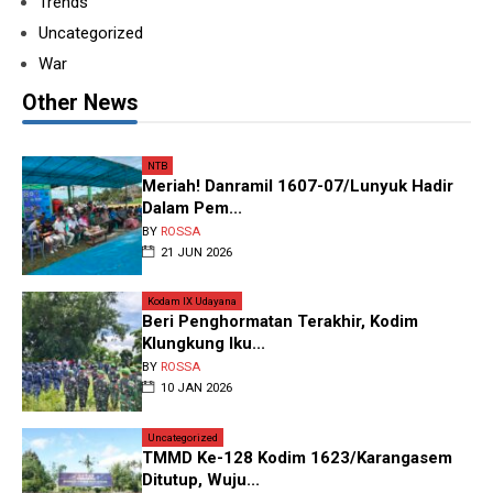
Trends
Uncategorized
War
Other News
NTB
Meriah! Danramil 1607-07/Lunyuk Hadir
Dalam Pem...
BY
ROSSA
21 JUN 2026
Kodam IX Udayana
Beri Penghormatan Terakhir, Kodim
Klungkung Iku...
BY
ROSSA
10 JAN 2026
Uncategorized
TMMD Ke-128 Kodim 1623/Karangasem
Ditutup, Wuju...