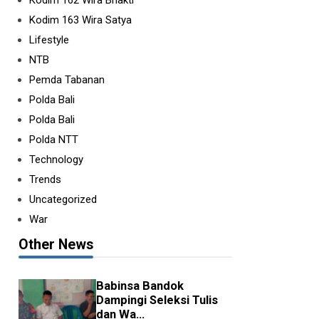
Kodim 162 Wira Bhakti
Kodim 163 Wira Satya
Lifestyle
NTB
abinsa Koramil 1608-
Pemda Tabanan
7/Monta Gembleng D...
Polda Bali
Y
ROSSA
•
AGU 06 2026
Polda Bali
ma, 6 Agustus 2026 – Koramil
Polda NTT
608-07/Monta Kodim 1608/Bima
mbali menggelar latihan intensif
Technology
...
Trends
Uncategorized
War
Other News
‎Babinsa Bandok
Dampingi Seleksi Tulis
dan Wa...