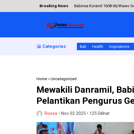
Breaking News
Babinsa Koramil 1608-06/Wawo Gel
Sholat Iduladha 1447 H di Rasanae 
Koramil 1614-03/Hu’u Perkuat Ke
Pembinaan PBB Babinsa Perkuat Di
Categories
Bali
Health
Inspirations
Sinergi TNI Polri Bersama Banka
Home
»
Uncategorized
Mewakili Danramil, Babi
Pelantikan Pengurus G
Rossa
•
Nov 02 2025
•
125 Dilihat