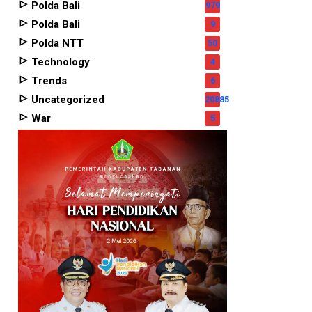
Polda Bali
979
Polda Bali
9
Polda NTT
50
Technology
4
Trends
6
Uncategorized
20885
War
5