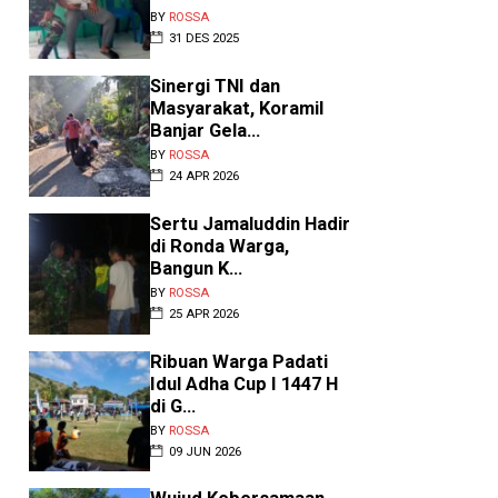
BY
ROSSA
31 DES 2025
Sinergi TNI dan
Masyarakat, Koramil
Banjar Gela...
BY
ROSSA
24 APR 2026
Sertu Jamaluddin Hadir
di Ronda Warga,
Bangun K...
BY
ROSSA
25 APR 2026
Ribuan Warga Padati
Idul Adha Cup I 1447 H
di G...
BY
ROSSA
09 JUN 2026