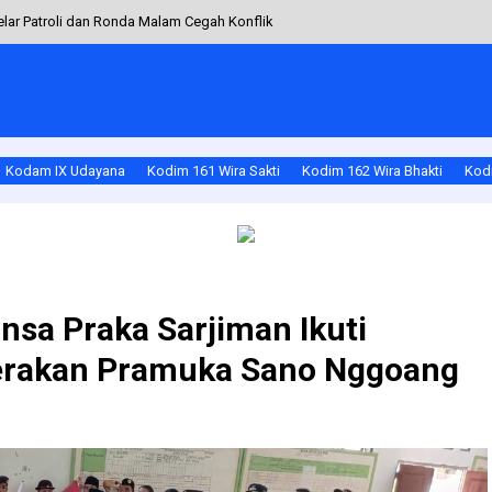
ar Patroli dan Ronda Malam Cegah Konflik
Barat Berjalan Lancar, Perkuat Nilai Keikhlasan Berkurban
amanan Lingkungan Lewat Komunikasi Sosial
siplin Siswa Sambut Hari Guru
Kodam IX Udayana
Kodim 161 Wira Sakti
Kodim 162 Wira Bhakti
Kodi
mda Dan Pecalang Pastikan Ngerebeg Desa Dan Napak Pertiwi Sesuhunan Ratu
nsa Praka Sarjiman Ikuti
erakan Pramuka Sano Nggoang