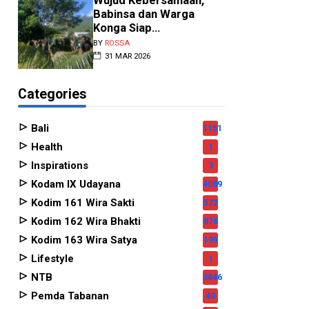
Wujud Kebersamaan,
Babinsa dan Warga
Konga Siap...
BY
ROSSA
31 MAR 2026
Categories
Bali
1151
Health
1
Inspirations
3
Kodam IX Udayana
4089
Kodim 161 Wira Sakti
572
Kodim 162 Wira Bhakti
876
Kodim 163 Wira Satya
199
Lifestyle
1
NTB
3846
Pemda Tabanan
40