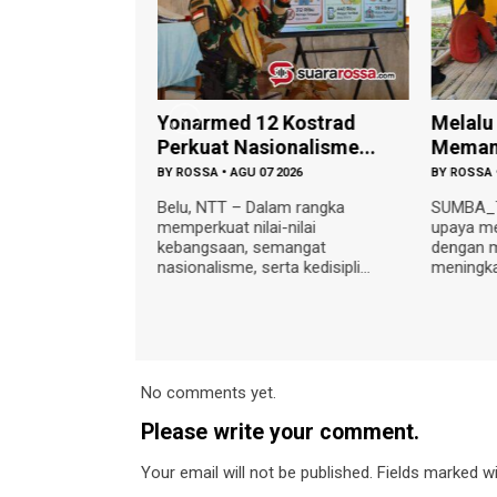
Satgas Pamtas
Yonarmed 12 Kostrad
Melalu
 Ko...
Perkuat Nasionalisme...
Memang
 2026
BY
ROSSA
•
AGU 07 2026
BY
ROSSA
gas Pamtas RI-
Belu, NTT – Dalam rangka
SUMBA_
rat Yonarhanud 2
memperkuat nilai-nilai
upaya m
alan mendukung
kebangsaan, semangat
dengan 
nasionalisme, serta kedisipli...
meningka
No comments yet.
Please write your comment.
Your email will not be published. Fields marked wit