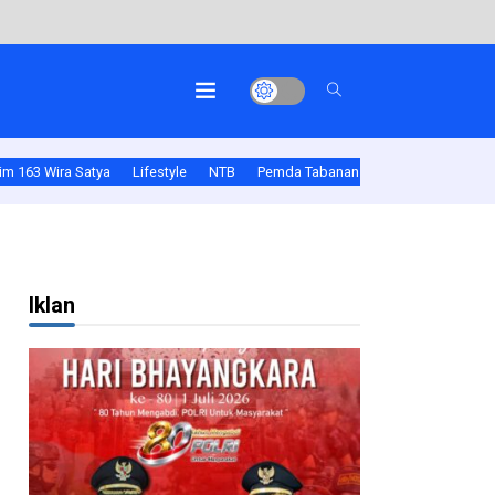
m 163 Wira Satya
Lifestyle
NTB
Pemda Tabanan
Polda Bali
Pold
 Gede Aman Dan Lancar
Iklan