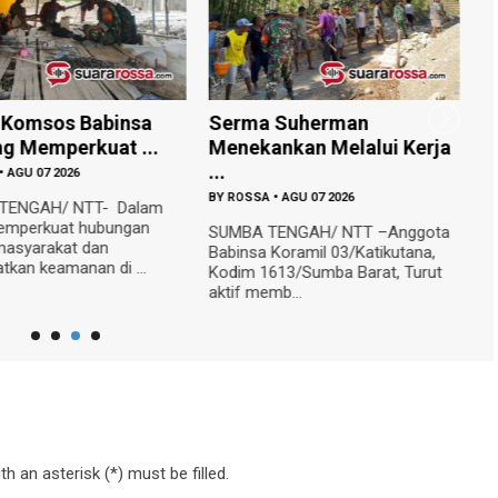
 Komsos Babinsa
Serma Suherman
B
 Memperkuat ...
Menekankan Melalui Kerja
0
...
•
AGU 07 2026
B
BY
ROSSA
•
AGU 07 2026
TENGAH/ NTT- Dalam
Bi
emperkuat hubungan
1
SUMBA TENGAH/ NTT –Anggota
masyarakat dan
ke
Babinsa Koramil 03/Katikutana,
tkan keamanan di ...
ba
Kodim 1613/Sumba Barat, Turut
aktif memb...
h an asterisk (*) must be filled.