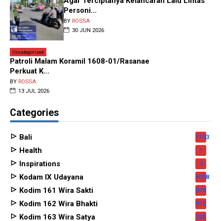
Agar Terciptanya Kelancaran Lalu Lintas
Personi...
BY
ROSSA
30 JUN 2026
Uncategorized
Patroli Malam Koramil 1608-01/Rasanae
Perkuat K...
BY
ROSSA
13 JUL 2026
Categories
Bali
1153
Health
1
Inspirations
3
Kodam IX Udayana
4098
Kodim 161 Wira Sakti
574
Kodim 162 Wira Bhakti
912
Kodim 163 Wira Satya
225