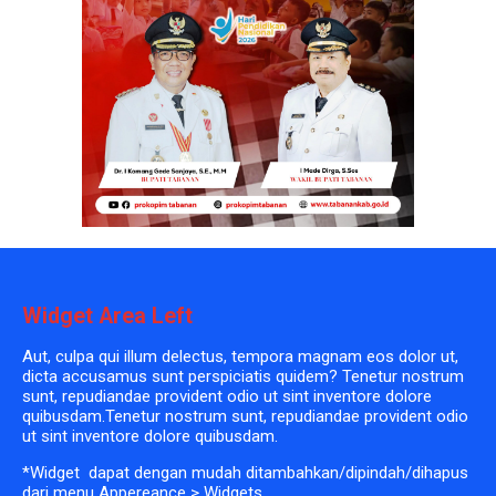
Widget Area Left
Aut, culpa qui illum delectus, tempora magnam eos dolor ut,
dicta accusamus sunt perspiciatis quidem? Tenetur nostrum
sunt, repudiandae provident odio ut sint inventore dolore
quibusdam.Tenetur nostrum sunt, repudiandae provident odio
ut sint inventore dolore quibusdam.
*Widget dapat dengan mudah ditambahkan/dipindah/dihapus
dari menu Appereance > Widgets