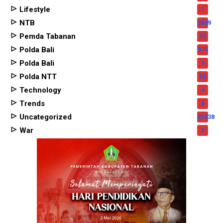
Lifestyle
1
NTB
3859
Pemda Tabanan
40
Polda Bali
979
Polda Bali
9
Polda NTT
50
Technology
4
Trends
6
Uncategorized
21038
War
5