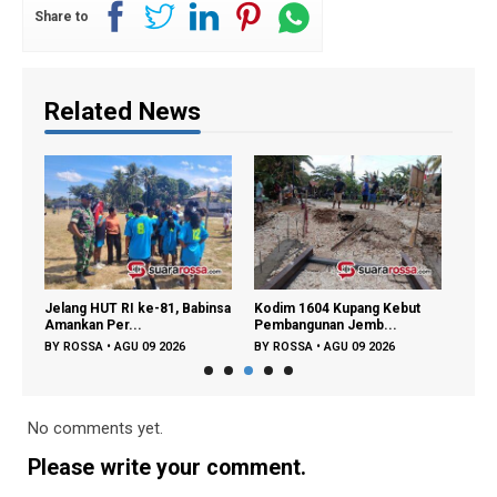
Share to
Related News
Jelang HUT RI ke-81, Babinsa
Kodim 1604 Kupang Kebut
Alat 
Amankan Per...
Pembangunan Jemb...
Wajib
BY
ROSSA
•
AGU 09 2026
BY
ROSSA
•
AGU 09 2026
BY
R
No comments yet.
Please write your comment.