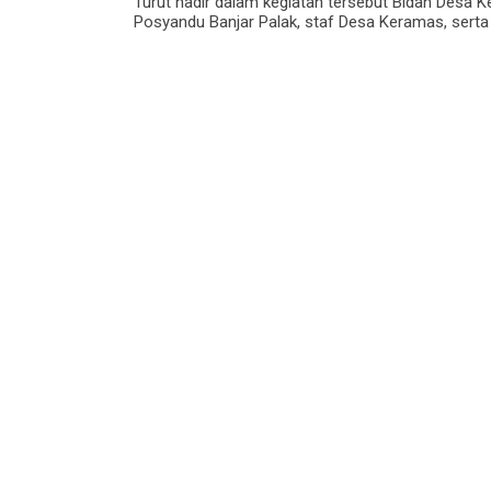
Turut hadir dalam kegiatan tersebut Bidan Desa 
Posyandu Banjar Palak, staf Desa Keramas, sert