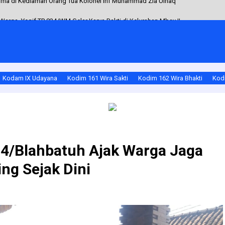
arga, Yonif TP 834/WM Gelar Karya Bakti di Kelurahan Mbay II
ilitas Harga di Pasar Rakyat
dim 1623/Karangasem yang Baru
 Buahan Aktif Dampingi Vaksinasi Hewan Peliharaan
Kodam IX Udayana
Kodim 161 Wira Sakti
Kodim 162 Wira Bhakti
Kodi
ma di Kediaman Orang Tua Kolonel Inf Muhammad Zia Ulhaq
04/Blahbatuh Ajak Warga Jaga
ng Sejak Dini