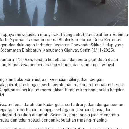
lam upaya mewujudkan masyarakat yang sehat dan sejahtera, Babinsa
 Sertu Nyoman Lancar bersama Bhabinkamtibmas Desa Keramas
gan dan dukungan terhadap kegiatan Posyandu Siklus Hidup yang
 Kecamatan Blahbatuh, Kabupaten Gianyar, Senin (3/11/2025).
i antara TNI, Polri, tenaga kesehatan, dan perangkat desa dalam
n, khususnya pencegahan gizi buruk dan stunting di wilayah
engisian buku administrasi, kemudian dilanjutkan dengan
ala, perut, dan lengan, serta pemberian makanan tambahan bergizi
. Kegiatan ini bertujuan memastikan tumbuh kembang balita berjalan
zi.
ksaan tensi darah dan kadar gula, serta dilanjutkan dengan senam
giatan ini bertujuan menjaga kebugaran jasmani lansia dan
apat dilakukan di rumah. Selain itu, para lansia juga menerima
a susu dan telur sesuai dengan kebutuhan masing-masing.