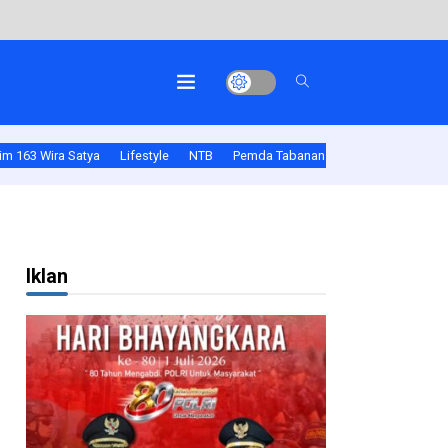
m 163 Wira Satya
Lifestyle
NTB
Pemda Tabanan
Polda Bali
Pold
Iklan