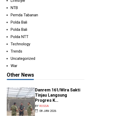
Lifestyle
NTB
Pemda Tabanan
Polda Bali
Polda Bali
Polda NTT
Technology
Trends
Uncategorized
War
Other News
Danrem 161/Wira Sakti
Tinjau Langsung
Progres K...
BY
ROSSA
08 JAN 2026