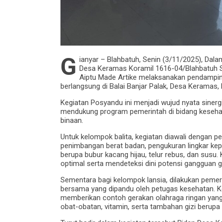
G
ianyar – Blahbatuh, Senin (3/11/2025), Da
Desa Keramas Koramil 1616-04/Blahbatuh
Aiptu Made Artike melaksanakan pendampin
berlangsung di Balai Banjar Palak, Desa Keramas,
Kegiatan Posyandu ini menjadi wujud nyata sinerg
mendukung program pemerintah di bidang kesehata
binaan.
Untuk kelompok balita, kegiatan diawali dengan p
penimbangan berat badan, pengukuran lingkar kep
berupa bubur kacang hijau, telur rebus, dan susu
optimal serta mendeteksi dini potensi gangguan gi
Sementara bagi kelompok lansia, dilakukan pemeri
bersama yang dipandu oleh petugas kesehatan. Ke
memberikan contoh gerakan olahraga ringan yang d
obat-obatan, vitamin, serta tambahan gizi berup