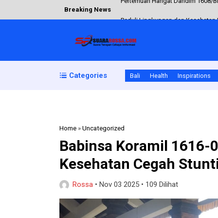
Breaking News
Peduli Lingkungan dan Kesehatan W
Babinsa Koramil Naikliu Awasi Stab
Tradisi tepung tawar Sambut Dan
Cegah Penyebaran Rabies, Babinsa
Categories
Bali
Health
Inspirations
Pertemuan Hangat Dandim 1608/Bi
Home
»
Uncategorized
Babinsa Koramil 1616-
Kesehatan Cegah Stunti
Rossa
•
Nov 03 2025
•
109 Dilihat