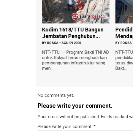
di Pelosok
Kodim 1618/TTU Bangun
Pendid
odim ...
Jembatan Penghubun...
Mendap
 2026
BY
ROSSA
•
AGU 09 2026
BY
ROSSA
u 09 Agustus
NTT-TTU. — Program Bakti TNI AD
NTT-TTU.
an TNI AD terhadap
untuk Rakyat terus menghadirkan
pendidik
arakat terus
pembangunan infrastruktur yang
terus di
men...
Bakt...
No comments yet.
Please write your comment.
Your email will not be published. Fields marked wit
Please write your comment.
*