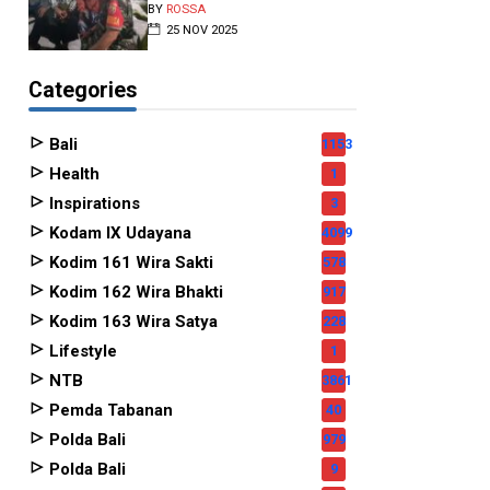
BY
ROSSA
25 NOV 2025
Categories
Bali
1153
Health
1
Inspirations
3
Kodam IX Udayana
4099
Kodim 161 Wira Sakti
578
Kodim 162 Wira Bhakti
917
Kodim 163 Wira Satya
228
Lifestyle
1
NTB
3861
Pemda Tabanan
40
Polda Bali
979
Polda Bali
9