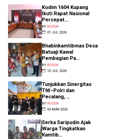
Kodim 1604 Kupang
Ikuti Rapat Nasional
Percepat...
BY
ROSSA
ambut HUT RI ke-81,
01 JUL 2026
onarmed 12 Kostrad...
Bhabinkamtibmas Desa
Y
ROSSA
•
AGU 09 2026
Batuaji Kawal
elu, NTT – Dalam rangka
Pembagian Pa...
enyambut Hari Ulang Tahun
BY
ROSSA
HUT) ke-81 Kemerdekaan
publik Indonesia, pe...
10 JUL 2026
Tunjukkan Sinergitas
TNI–Polri dan
Pecalang, ...
BY
ROSSA
05 MAR 2026
‎Serka Saripudin Ajak
Warga Tingkatkan
Kamtib...