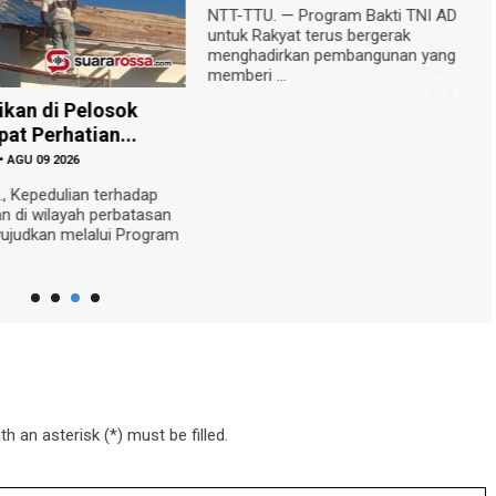
NTT-TTU. — Program Bakti TNI AD
untuk Rakyat terus bergerak
menghadirkan pembangunan yang
memberi ...
ikan di Pelosok
S
at Perhatian...
Y
•
AGU 09 2026
B
, Kepedulian terhadap
B
an di wilayah perbatasan
m
wujudkan melalui Program
(
Re
h an asterisk (*) must be filled.