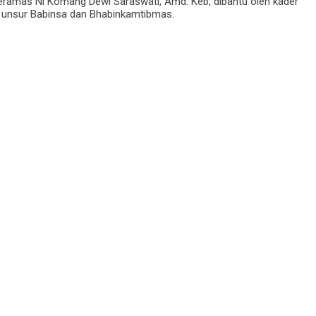
Keramas Ni Komang Dewi Saraswati, Amd. Keb, dibantu oleh kader
a unsur Babinsa dan Bhabinkamtibmas.