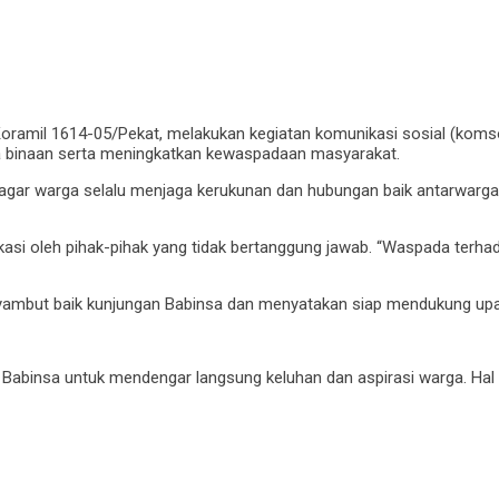
ramil 1614-05/Pekat, melakukan kegiatan komunikasi sosial (komsos)
 binaan serta meningkatkan kewaspadaan masyarakat.
ar warga selalu menjaga kerukunan dan hubungan baik antarwarga. H
asi oleh pihak-pihak yang tidak bertanggung jawab. “Waspada terha
yambut baik kunjungan Babinsa dan menyatakan siap mendukung upa
i Babinsa untuk mendengar langsung keluhan dan aspirasi warga. Hal 