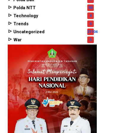
Polda NTT
50
Technology
4
Trends
6
Uncategorized
21104
War
5