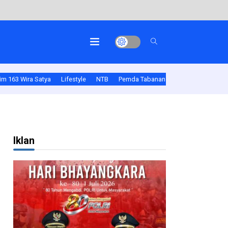
m 163 Wira Satya
Lifestyle
NTB
Pemda Tabanan
Polda Bali
Pold
Iklan