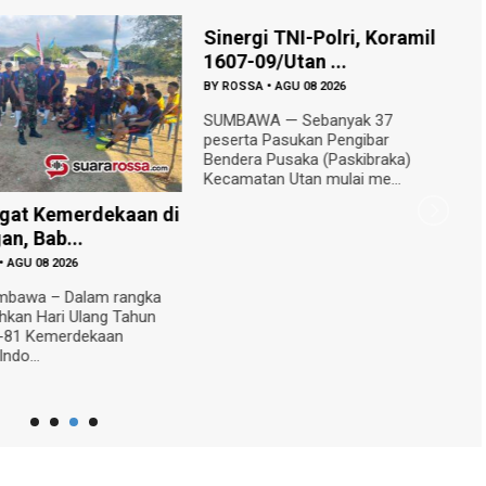
Sinergi TNI-Polri, Koramil
1607-09/Utan ...
BY
ROSSA
•
AGU 08 2026
SUMBAWA — Sebanyak 37
peserta Pasukan Pengibar
Bendera Pusaka (Paskibraka)
Kecamatan Utan mulai me...
gat Kemerdekaan di
J
an, Bab...
W
•
AGU 08 2026
B
umbawa – Dalam rangka
S
kan Hari Ulang Tahun
m
e-81 Kemerdekaan
(
Indo...
Re