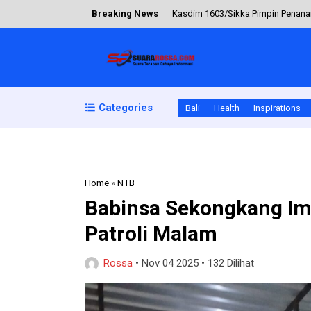
Breaking News
Kasdim 1603/Sikka Pimpin Penana
Kodim 1630/Manggarai Barat Past
Sinergi Babinsa dan Pecalang Jag
Bhabinkamtibmas Desa Mambang 
Categories
Bali
Health
Inspirations
Keamanan dan Ketertiban Desa Ma
Home
»
NTB
Babinsa Sekongkang Im
Patroli Malam
Rossa
•
Nov 04 2025
•
132 Dilihat