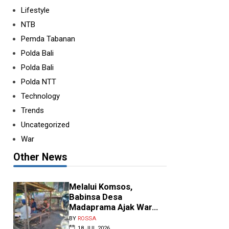
Lifestyle
NTB
Pemda Tabanan
Polda Bali
Polda Bali
Polda NTT
Technology
elang HUT RI, TNI dan
Trends
arga Bersatu Per...
Uncategorized
Y
ROSSA
•
AGU 08 2026
War
umbawa, NTB – Semangat
enyambut Hari Ulang Tahun
Other News
HUT) ke-81 Kemerdekaan
publik Indonesia Tahu...
Melalui Komsos,
Babinsa Desa
Madaprama Ajak War...
BY
ROSSA
18 JUL 2026