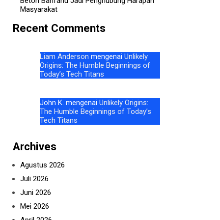
Beton Banfanu Jadi Penghubung Harapan
Masyarakat
Recent Comments
Liam Anderson
mengenai
Unlikely
Origins: The Humble Beginnings of
Today’s Tech Titans
John K.
mengenai
Unlikely Origins:
The Humble Beginnings of Today’s
Tech Titans
Archives
Agustus 2026
Juli 2026
Juni 2026
Mei 2026