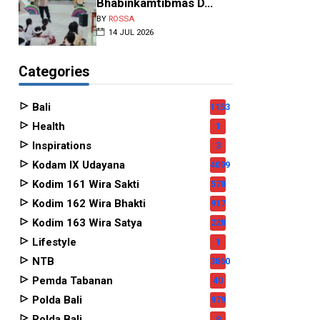
Bhabinkamtibmas D...
BY
ROSSA
14 JUL 2026
Categories
Bali
1153
Health
1
Inspirations
3
Kodam IX Udayana
4099
Kodim 161 Wira Sakti
578
Kodim 162 Wira Bhakti
917
Kodim 163 Wira Satya
228
Lifestyle
1
NTB
3860
Pemda Tabanan
40
Polda Bali
979
Polda Bali
9