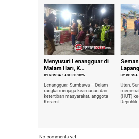
gat
‎Menyusuri Lenangguar di
‎Seman
n, Danpos
Malam Hari, K...
Lapang
BY
ROSSA
•
AGU 08 2026
BY
ROSSA
 2026
‎Lenangguar, Sumbawa – Dalam
‎Utan, S
rangka menjaga keamanan dan
memeriah
umbawa – Dalam
ketertiban masyarakat, anggota
(HUT) k
hkan Hari Ulang
Koramil ...
Republik 
e-81 Kemerdekaan
No comments yet.