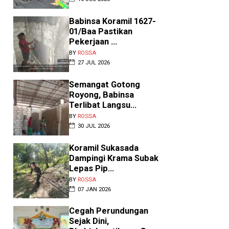
Babinsa Koramil 1627-
01/Baa Pastikan
Pekerjaan ...
BY
ROSSA
27 JUL 2026
Semangat Gotong
Royong, Babinsa
Terlibat Langsu...
BY
ROSSA
30 JUL 2026
Koramil Sukasada
Dampingi Krama Subak
Lepas Pip...
BY
ROSSA
07 JAN 2026
Cegah Perundungan
Sejak Dini,