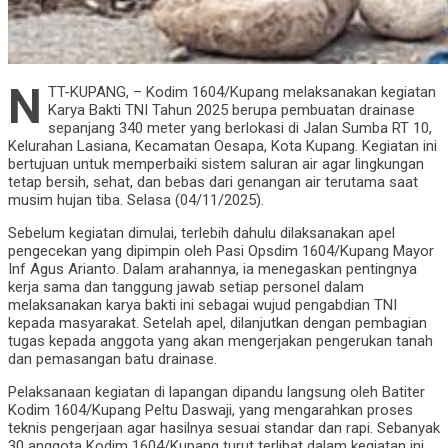
N
TT-KUPANG, – Kodim 1604/Kupang melaksanakan kegiatan
Karya Bakti TNI Tahun 2025 berupa pembuatan drainase
sepanjang 340 meter yang berlokasi di Jalan Sumba RT 10,
Kelurahan Lasiana, Kecamatan Oesapa, Kota Kupang. Kegiatan ini
bertujuan untuk memperbaiki sistem saluran air agar lingkungan
tetap bersih, sehat, dan bebas dari genangan air terutama saat
musim hujan tiba. Selasa (04/11/2025).
Sebelum kegiatan dimulai, terlebih dahulu dilaksanakan apel
pengecekan yang dipimpin oleh Pasi Opsdim 1604/Kupang Mayor
Inf Agus Arianto. Dalam arahannya, ia menegaskan pentingnya
kerja sama dan tanggung jawab setiap personel dalam
melaksanakan karya bakti ini sebagai wujud pengabdian TNI
kepada masyarakat. Setelah apel, dilanjutkan dengan pembagian
tugas kepada anggota yang akan mengerjakan pengerukan tanah
dan pemasangan batu drainase.
Pelaksanaan kegiatan di lapangan dipandu langsung oleh Batiter
Kodim 1604/Kupang Peltu Daswaji, yang mengarahkan proses
teknis pengerjaan agar hasilnya sesuai standar dan rapi. Sebanyak
30 anggota Kodim 1604/Kupang turut terlibat dalam kegiatan ini,