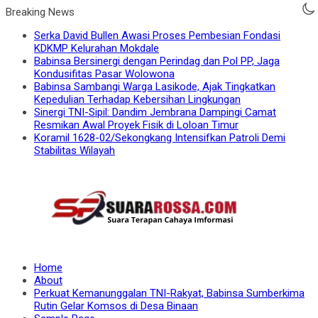
Breaking News
Serka David Bullen Awasi Proses Pembesian Fondasi
KDKMP Kelurahan Mokdale
Babinsa Bersinergi dengan Perindag dan Pol PP, Jaga
Kondusifitas Pasar Wolowona
Babinsa Sambangi Warga Lasikode, Ajak Tingkatkan
Kepedulian Terhadap Kebersihan Lingkungan
Sinergi TNI-Sipil: Dandim Jembrana Dampingi Camat
Resmikan Awal Proyek Fisik di Loloan Timur
Koramil 1628-02/Sekongkang Intensifkan Patroli Demi
Stabilitas Wilayah
Home
About
Perkuat Kemanunggalan TNI-Rakyat, Babinsa Sumberkima
Rutin Gelar Komsos di Desa Binaan