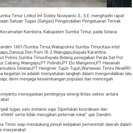
a Timur Letkol Inf Dobby Noviyanto S., S.E. menghadiri rapat
naan Satuan Tugas (Satgas) Pengendalian Pengeluaran Ternak
ru, Kecamatan Kambera, Kabupaten Sumba Timur, pada Selasa
r,Dandim 1601/Sumba Timur,Wakapolres Sumba Timur,Kasi intel
apu,,Dansup Den Pom IX-2 Waingapu,Kepala Karantina
ut Polres Sumba Timur,Kepala Bidang penegakan Perda Sat Pol
ut Cabang Waingapu,PT Pelindo,PT Elo Mangenre,PT Hasanah
amudera Selatan,PT Hengmer Tujuh-Tujuh,Wartawan Times NewRRI
ama kegiatan ini adalah menyatukan langkah dalam mengendalikan lalu
a sapi, demi menjaga keseimbangan populasi dan mencegah
oviyanto menegaskan pentingnya sinergi lintas sektor antara
akat.
adi tugas satu instansi saja. Diperlukan koordinasi dan
efektif serta tidak merugikan peternak lokal,” ujar Dandim.
a Timur siap mendukung penuh kebijakan pemerintah daerah dalam
i masyarakat.