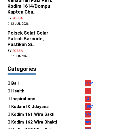
Kehadiran Pasi Pers
Kodim 1614/Dompu
Kapten Cba...
BY
ROSSA
13 JUL 2026
Polsek Selat Gelar
Patroli Barcode,
Pastikan Si...
BY
ROSSA
07 JUN 2026
Categories
Bali
1152
Health
1
Inspirations
3
Kodam IX Udayana
4097
Kodim 161 Wira Sakti
574
Kodim 162 Wira Bhakti
909