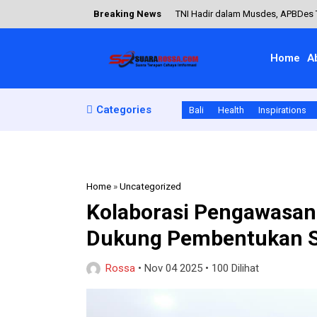
Breaking News
TNI Hadir dalam Musdes, APBDes
Babinsa Hadir di Sekolah, Siswa S
Home
A
Satgas TMMD Ke-127 Kodim 1618/TT
Bunda Rai Ajak Warga Kelola Sam
Categories
Bali
Health
Inspirations
Pengamanan Pelabuhan Poto Tano 
Home
»
Uncategorized
Kolaborasi Pengawasan
Dukung Pembentukan S
Rossa
•
Nov 04 2025
•
100 Dilihat