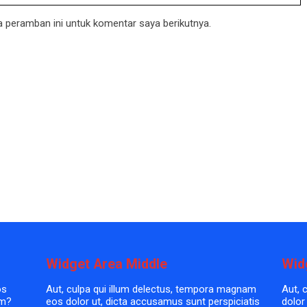
 peramban ini untuk komentar saya berikutnya.
Widget Area Middle
Wid
os
Aut, culpa qui illum delectus, tempora magnam
Aut, 
em?
eos dolor ut, dicta accusamus sunt perspiciatis
dolor