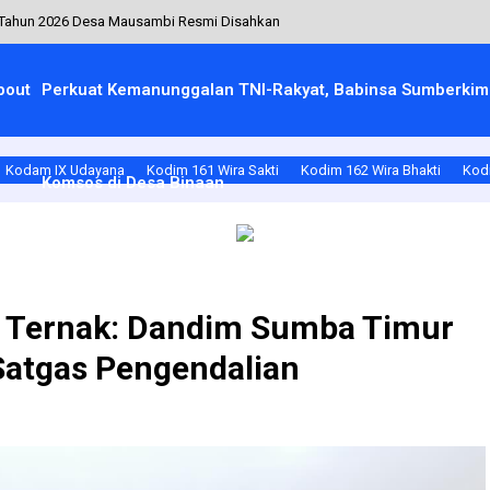
 Tahun 2026 Desa Mausambi Resmi Disahkan
MAN 1 Ile Ape Ikuti Latihan PBB
bout
Perkuat Kemanunggalan TNI-Rakyat, Babinsa Sumberkima
U Hadir di Sekolah, Tanamkan Disiplin dan Cinta Tanah Air Sejak Dini
pah dari Rumah
Kodam IX Udayana
Kodim 161 Wira Sakti
Kodim 162 Wira Bhakti
Kodi
Komsos di Desa Binaan
Berjalan Aman dan Kondusif
 Ternak: Dandim Sumba Timur
atgas Pengendalian