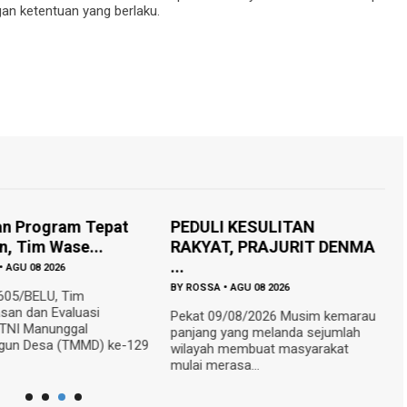
gan ketentuan yang berlaku.
an Program Tepat
PEDULI KESULITAN
D
n, Tim Wase...
RAKYAT, PRAJURIT DENMA
B
...
•
AGU 08 2026
B
BY
ROSSA
•
AGU 08 2026
605/BELU, Tim
N
an dan Evaluasi
1
Pekat 09/08/2026 Musim kemarau
 TNI Manunggal
16
panjang yang melanda sejumlah
un Desa (TMMD) ke-129
Le
wilayah membuat masyarakat
mulai merasa...