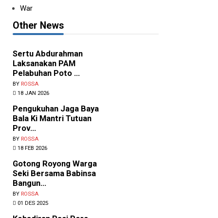
War
Other News
Sertu Abdurahman
Laksanakan PAM
Pelabuhan Poto ...
BY
ROSSA
18 JAN 2026
Pengukuhan Jaga Baya
Bala Ki Mantri Tutuan
ukung Persiapan HUT RI,
Prov...
abinsa Kewapan...
BY
ROSSA
Y
ROSSA
•
AGU 08 2026
18 FEB 2026
TT-SIKKA. Babinsa Koramil
Gotong Royong Warga
603-04/Kewapante Kodim
Seki Bersama Babinsa
03/Sikka, Pratu Yelfrid
Bangun...
onardus, melaksanakan...
BY
ROSSA
01 DES 2025