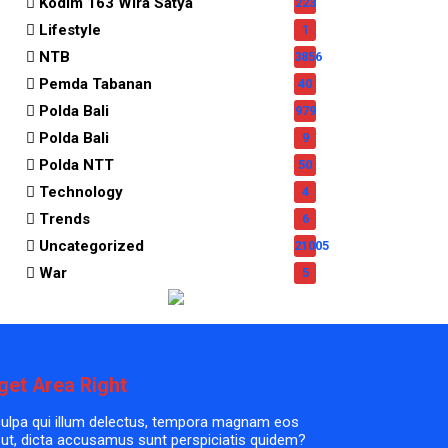
Kodim 163 Wira Satya
223
Lifestyle
1
NTB
3856
Pemda Tabanan
40
Polda Bali
979
Polda Bali
9
Polda NTT
50
Technology
4
Trends
6
Uncategorized
21005
War
5
get Area Right
culpa qui illum delectus, tempora magnam eos
 ut, dicta accusamus sunt perspiciatis quidem?