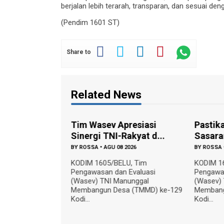
berjalan lebih terarah, transparan, dan sesuai den
(Pendim 1601 ST)
Share to
Related News
presiasi
Tim Wasev Apresiasi
Pastik
ng TNI-Ra...
Sinergi TNI-Rakyat d...
Sasara
 2026
BY
ROSSA
•
AGU 08 2026
BY
ROSSA
LU, Tim
KODIM 1605/BELU, Tim
KODIM 1
 Evaluasi
Pengawasan dan Evaluasi
Pengawas
nunggal
(Wasev) TNI Manunggal
(Wasev)
a (TMMD) ke-129
Membangun Desa (TMMD) ke-129
Membang
Kodi...
Kodi...