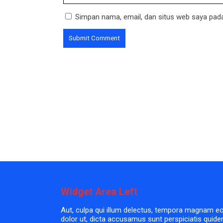
Simpan nama, email, dan situs web saya pada
Widget Area Left
Aut, culpa qui illum delectus, tempora magnam e
dolor ut, dicta accusamus sunt perspiciatis quid