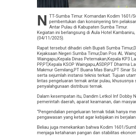
N
TT-Sumba Timur. Komandan Kodim 1601/Sumb
pembentukan dan konsinyering tim pelaksa
Antar Pulau di Kabupaten Sumba Timur.
Kegiatan ini berlangsung di Aula Hotel Kambani
(04/11/2025).
Rapat tersebut dihadiri oleh Bupati Sumba Timu
Kejaksaan Negeri Sumba Timur,Dan Pos AL Waing
Waingapu,Kepala Dinas Peternakan,Kepala KP3 La
PP,PT,Kepala KSOP Waingapu,ASDP,PT Dharma La
Makmur Gemilang,PT Buana Mas Baru,PT Sinar S
serta sejumlah instansi teknis terkait. Tujuan ut
lintas pengeluaran ternak antar pulau, khususny
penyalahgunaan distribusi ternak.
Dalam kesempatan itu, Dandim Letkol Inf Dobby N
pemerintah daerah, aparat keamanan, dan masyar
“Pengendalian pengeluaran ternak tidak hanya menj
pengawasan yang ketat agar kebijakan ini berjalan 
Beliau juga menekankan bahwa Kodim 1601/Sumb
menjaga ketahanan pangan dan stabilitas ekonom