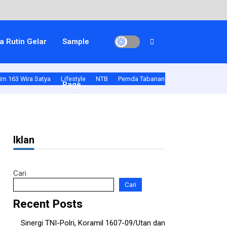
 Rutin Gelar
Sample
m 163 Wira Satya
Lifestyle
NTB
Pemda Tabanan
Polda Bali
Pold
Page
Iklan
Cari
Cari
Recent Posts
Sinergi TNI-Polri, Koramil 1607-09/Utan dan