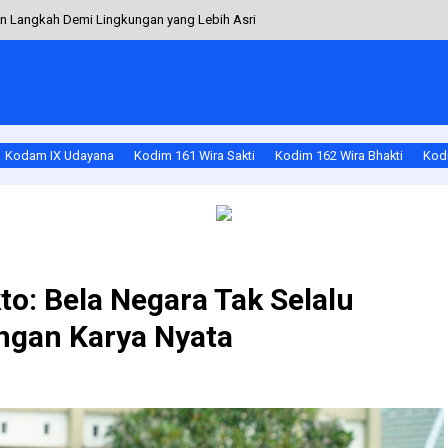
kan Langkah Demi Lingkungan yang Lebih Asri
tgas Yonif 742/SWY Hadir Beri Ruang Belajar Layak untuk Anak Papua
 Alok Hadiri Sertijab Sekcam Alok
atgas Pamtas Yonarhanud 2 Kostrad Gelar Gerakan Wini Bersih di Pantai Wini
Kodam IX Udayana
Kodim 161 Wira Sakti
Kodim 162 Wira Bhakti
Kodi
t Bersama Warga Waipaar
o: Bela Negara Tak Selalu
engan Karya Nyata