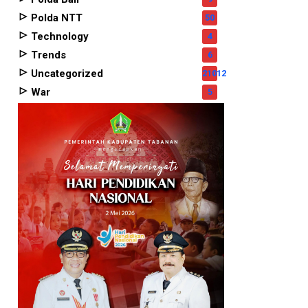
Polda NTT
50
Technology
4
Trends
6
Uncategorized
21012
War
5