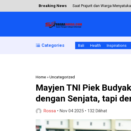
Breaking News
‎Saat Prajurit dan Warga Menyatu
Senyum Baru di Kampung Wome, Sa
Wujud Sinergitas, Babinsa Koramil
Jaga Ekosistem dan Lingkungan, S
Categories
Bali
Health
Inspirations
Kopda Mulyadin Ikuti Tradisi Ada
Home
»
Uncategorized
Mayjen TNI Piek Budyakt
dengan Senjata, tapi d
Rossa
•
Nov 04 2025
•
132 Dilihat