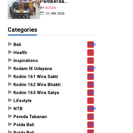
Pemberda...
BY
ROSSA
13 JAN 2026
Categories
Bali
1152
Health
1
Inspirations
3
Kodam IX Udayana
4097
Kodim 161 Wira Sakti
574
Kodim 162 Wira Bhakti
910
Kodim 163 Wira Satya
225
Lifestyle
1
NTB
3859
Pemda Tabanan
40
Polda Bali
979
Polda Bali
9