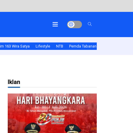
m 163 Wira Satya
Lifestyle
NTB
Pemda Tabanan
Polda Bali
Pold
Iklan