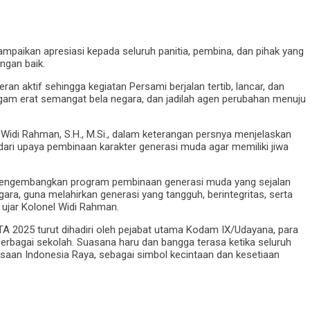
ikan apresiasi kepada seluruh panitia, pembina, dan pihak yang
ngan baik.
an aktif sehingga kegiatan Persami berjalan tertib, lancar, dan
ggam erat semangat bela negara, dan jadilah agen perubahan menuju
Widi Rahman, S.H., M.Si., dalam keterangan persnya menjelaskan
ari upaya pembinaan karakter generasi muda agar memiliki jiwa
engembangkan program pembinaan generasi muda yang sejalan
gara, guna melahirkan generasi yang tangguh, berintegritas, serta
ujar Kolonel Widi Rahman.
A 2025 turut dihadiri oleh pejabat utama Kodam IX/Udayana, para
erbagai sekolah. Suasana haru dan bangga terasa ketika seluruh
aan Indonesia Raya, sebagai simbol kecintaan dan kesetiaan