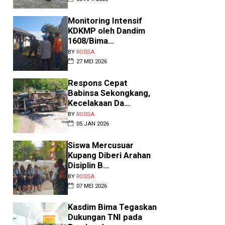
Monitoring Intensif
KDKMP oleh Dandim
1608/Bima...
BY
ROSSA
27 MEI 2026
Respons Cepat
Babinsa Sekongkang,
Kecelakaan Da...
BY
ROSSA
05 JAN 2026
Siswa Mercusuar
ererat Kemanunggalan
Kupang Diberi Arahan
NI-Rakyat, Babins...
Disiplin B...
Y
ROSSA
•
AGU 08 2026
BY
ROSSA
07 MEI 2026
nde – Dalam rangka mempererat
ubungan dengan masyarakat
Kasdim Bima Tegaskan
ekaligus memantau
Dukungan TNI pada
rkembangan situasi ...