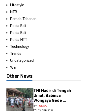
Lifestyle
NTB
Pemda Tabanan
Polda Bali
Polda Bali
Polda NTT
Technology
Trends
Uncategorized
War
Other News
TNI Hadir di Tengah
Umat, Babinsa
Wongaya Gede ...
BY
ROSSA
03 APR 2026