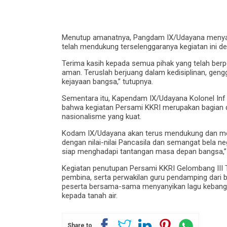
Menutup amanatnya, Pangdam IX/Udayana menyampa
telah mendukung terselenggaranya kegiatan ini de
Terima kasih kepada semua pihak yang telah berper
aman. Teruslah berjuang dalam kedisiplinan, gen
kejayaan bangsa,” tutupnya.
Sementara itu, Kapendam IX/Udayana Kolonel Inf 
bahwa kegiatan Persami KKRI merupakan bagian d
nasionalisme yang kuat.
Kodam IX/Udayana akan terus mendukung dan m
dengan nilai-nilai Pancasila dan semangat bela ne
siap menghadapi tantangan masa depan bangsa,” 
Kegiatan penutupan Persami KKRI Gelombang III T
pembina, serta perwakilan guru pendamping dari b
peserta bersama-sama menyanyikan lagu kebangs
kepada tanah air.
Share to