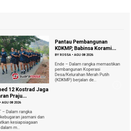
Pantau Pembangunan
KDKMP, Babinsa Korami...
BY
ROSSA
•
AGU 08 2026
Ende – Dalam rangka memastikan
pembangunan Koperasi
Desa/Kelurahan Merah Putih
(KDKMP) berjalan de...
ed 12 Kostrad Jaga
P
an Praju...
T
•
AGU 08 2026
B
T – Dalam rangka
E
kebugaran jasmani dan
h
tkan kesiapsiagaan
s
 dalam m...
pe