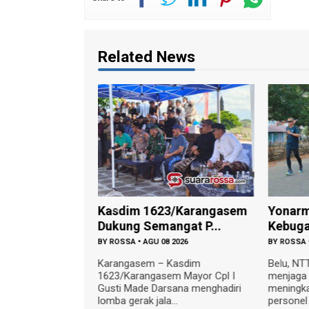
Related News
 Kostrad
Kasdim 1623/Karangasem
Yonarm
er Posyan...
Dukung Semangat P...
Kebugar
 2026
BY
ROSSA
•
AGU 08 2026
BY
ROSSA
agai bentuk
Karangasem – Kasdim
Belu, NT
hadap kesehatan
1623/Karangasem Mayor Cpl I
menjaga 
bang anak di
Gusti Made Darsana menghadiri
meningka
lomba gerak jala...
personel