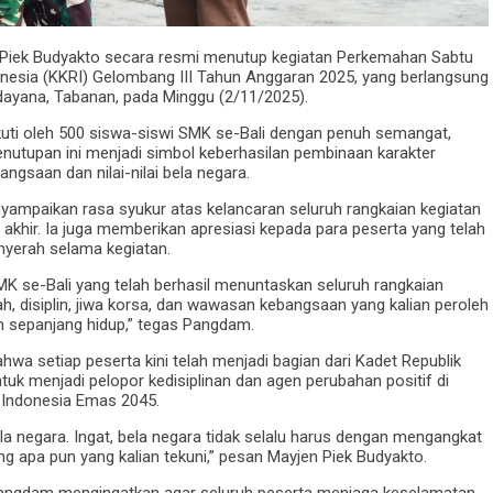
Piek Budyakto secara resmi menutup kegiatan Perkemahan Sabtu
onesia (KKRI) Gelombang III Tahun Anggaran 2025, yang berlangsung
dayana, Tabanan, pada Minggu (2/11/2025).
ikuti oleh 500 siswa-siswi SMK se-Bali dengan penuh semangat,
enutupan ini menjadi simbol keberhasilan pembinaan karakter
saan dan nilai-nilai bela negara.
ampaikan rasa syukur atas kelancaran seluruh rangkaian kegiatan
 akhir. Ia juga memberikan apresiasi kepada para peserta yang telah
yerah selama kegiatan.
K se-Bali yang telah berhasil menuntaskan seluruh rangkaian
h, disiplin, jiwa korsa, dan wawasan kebangsaan yang kalian peroleh
an sepanjang hidup,” tegas Pangdam.
a setiap peserta kini telah menjadi bagian dari Kadet Republik
tuk menjadi pelopor kedisiplinan dan agen perubahan positif di
 Indonesia Emas 2045.
a negara. Ingat, bela negara tidak selalu harus dengan mengangkat
ang apa pun yang kalian tekuni,” pesan Mayjen Piek Budyakto.
Pangdam mengingatkan agar seluruh peserta menjaga keselamatan