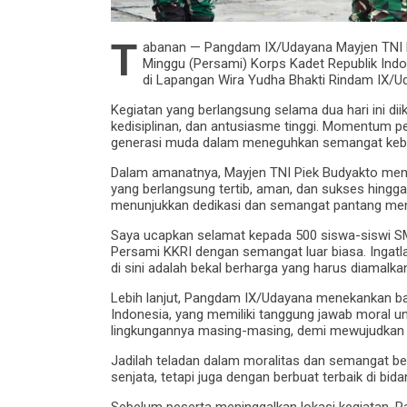
T
abanan — Pangdam IX/Udayana Mayjen TNI 
Minggu (Persami) Korps Kadet Republik Ind
di Lapangan Wira Yudha Bhakti Rindam IX/U
Kegiatan yang berlangsung selama dua hari ini di
kedisiplinan, dan antusiasme tinggi. Momentum p
generasi muda dalam meneguhkan semangat kebang
Dalam amanatnya, Mayjen TNI Piek Budyakto meny
yang berlangsung tertib, aman, dan sukses hingga
menunjukkan dedikasi dan semangat pantang men
Saya ucapkan selamat kepada 500 siswa-siswi SM
Persami KKRI dengan semangat luar biasa. Ingatla
di sini adalah bekal berharga yang harus diamalk
Lebih lanjut, Pangdam IX/Udayana menekankan bahw
Indonesia, yang memiliki tanggung jawab moral un
lingkungannya masing-masing, demi mewujudkan
Jadilah teladan dalam moralitas dan semangat bel
senjata, tetapi juga dengan berbuat terbaik di bid
Sebelum peserta meninggalkan lokasi kegiatan, 