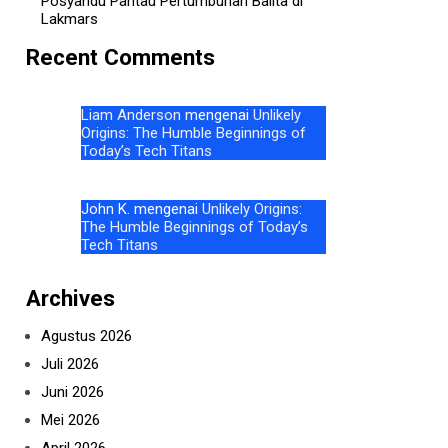
Posyandu Pantau Pertumbuhan Balita di
Lakmars
Recent Comments
Liam Anderson
mengenai
Unlikely
Origins: The Humble Beginnings of
Today’s Tech Titans
John K.
mengenai
Unlikely Origins:
The Humble Beginnings of Today’s
Tech Titans
Archives
Agustus 2026
Juli 2026
Juni 2026
Mei 2026