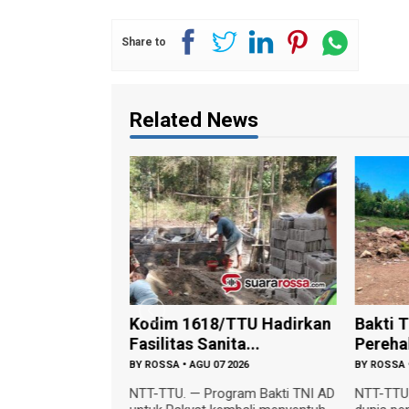
Share to
Related News
tan dan
Kodim 1618/TTU Hadirkan
Bakti 
ak Sekara...
Fasilitas Sanita...
Perehab
 2026
BY
ROSSA
•
AGU 07 2026
BY
ROSSA
NU 07 Agustus
NTT-TTU. — Program Bakti TNI AD
NTT-TTU.