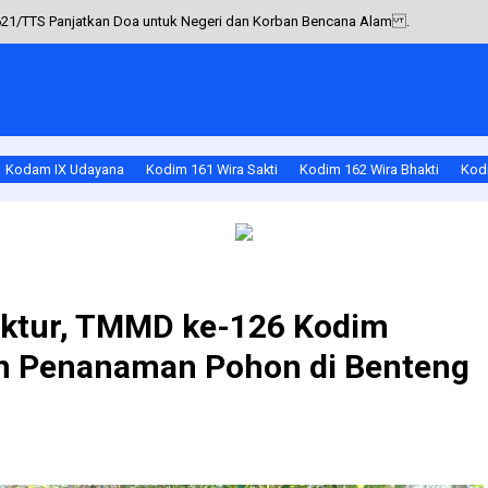
621/TTS Panjatkan Doa untuk Negeri dan Korban Bencana Alam .
antau Keamanan BRI Unit Selat, Sampaikan Pesan Kamtibmas kepada Petugas S
Samplangan Monitoring Bantuan Pangan Pemerintah
im 1624/Flotim Ambil Upacara Bendera
Kodam IX Udayana
Kodim 161 Wira Sakti
Kodim 162 Wira Bhakti
Kodi
rahan Bada Mediasi Permintaan Warga Secara Humanis
ruktur, TMMD ke-126 Kodim
n Penanaman Pohon di Benteng