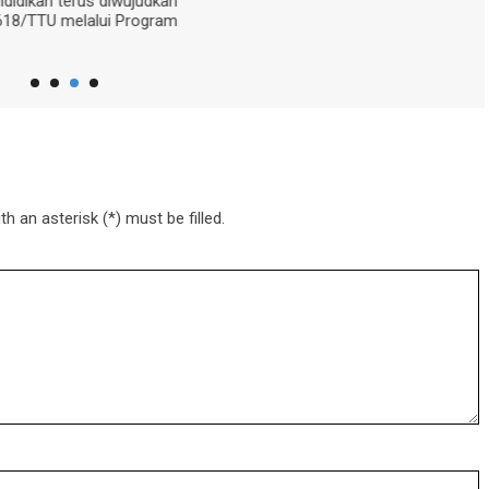
ndidikan terus diwujudkan
D
18/TTU melalui Program
A
16
h an asterisk (*) must be filled.