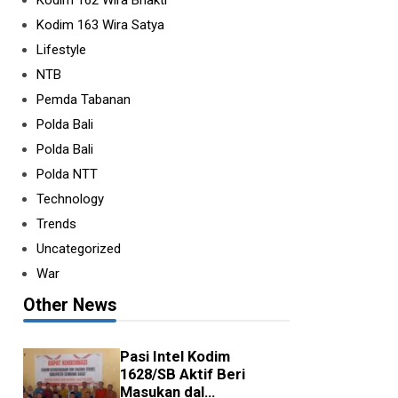
Kodim 162 Wira Bhakti
Kodim 163 Wira Satya
Lifestyle
NTB
Pemda Tabanan
Polda Bali
Polda Bali
Polda NTT
Technology
Trends
Uncategorized
War
Other News
inergi Kemenhan dan
emda, Program R...
Pasi Intel Kodim
Y
ROSSA
•
AGU 07 2026
1628/SB Aktif Beri
TT – Sumba Timur. Mewakili
Masukan dal...