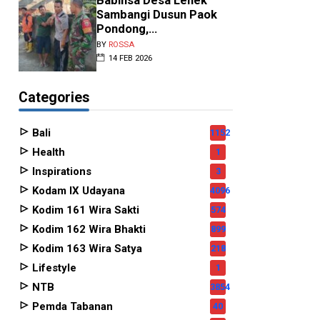
Babinsa Desa Lenek
Sambangi Dusun Paok
Pondong,...
BY
ROSSA
14 FEB 2026
Categories
Bali
1152
Health
1
Inspirations
3
Kodam IX Udayana
4096
Kodim 161 Wira Sakti
574
Kodim 162 Wira Bhakti
899
Kodim 163 Wira Satya
218
Lifestyle
1
NTB
3854
Pemda Tabanan
40