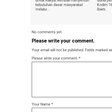
oramil 1618-
untuk Rakyat kembali menyentuh
dunia pe
 Jose Tabessi,
kebutuhan dasar masyarakat
Kodim 16
gia...
melalui ...
Bakti...
No comments yet.
Please write your comment.
Your email will not be published. Fields marked wit
Please write your comment.
*
Your Name
*