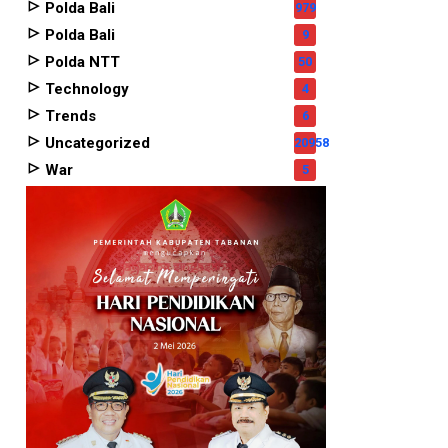
Polda Bali
979
Polda Bali
9
Polda NTT
50
Technology
4
Trends
6
Uncategorized
20958
War
5