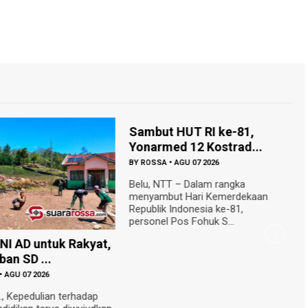
Sambut HUT RI ke-81,
Yonarmed 12 Kostrad...
BY
ROSSA
•
AGU 07 2026
Belu, NTT – Dalam rangka
menyambut Hari Kemerdekaan
Republik Indonesia ke-81,
personel Pos Fohuk S...
TNI AD untuk Rakyat,
S
an SD ...
P
•
AGU 07 2026
B
, Kepedulian terhadap
N