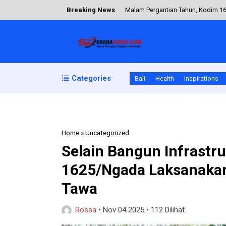
Breaking News
Malam Pergantian Tahun, Kodim 1
Blue Light Patrol Polsek Selat P
TNI Hadir untuk Rakyat, Babinsa 
Pembinaan Disiplin Prajurit, Kasd
Categories
Bali
Health
Inspirations
Babinsa Bersama Pemerintah Kelu
Home
»
Uncategorized
Selain Bangun Infrast
1625/Ngada Laksanaka
Tawa
Rossa
•
Nov 04 2025
•
112 Dilihat