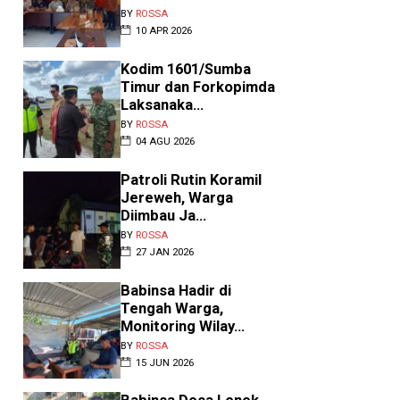
andim 1601/Sumba Timur Letkol
BY
ROSSA
rm Adwi Prasetya, Pasiter Kodim
01/S...
10 APR 2026
Kodim 1601/Sumba
Timur dan Forkopimda
Laksanaka...
BY
ROSSA
04 AGU 2026
Patroli Rutin Koramil
Jereweh, Warga
Diimbau Ja...
BY
ROSSA
27 JAN 2026
Babinsa Hadir di
Tengah Warga,
Monitoring Wilay...
BY
ROSSA
15 JUN 2026