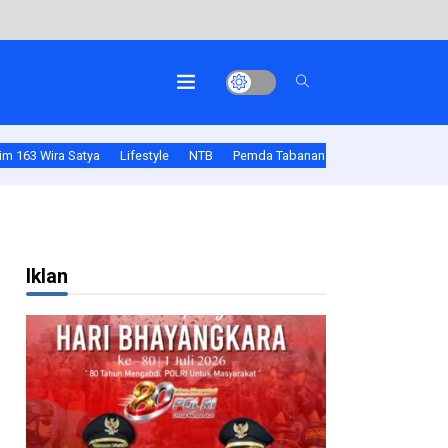
atpam
m 163 Wira Satya
Lifestyle
NTB
Pemda Tabanan
Polda Bali
Pold
Iklan