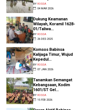
BY
ROSSA
04 MAR 2026
Dukung Keamanan
Wilayah, Koramil 1628-
01/Taliwa...
BY
ROSSA
26 DES 2025
‎Komsos Babinsa
Kalijaga Timur, Wujud
Kepedul...
BY
ROSSA
07 JAN 2026
Tanamkan Semangat
Kebangsaan, Kodim
1601/ST Gel...
BY
ROSSA
15 FEB 2026