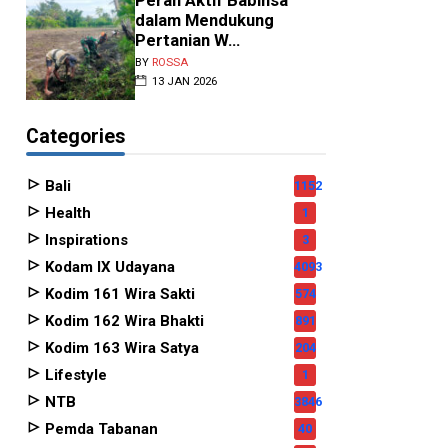
Peran Aktif Babinsa
dalam Mendukung
Pertanian W...
BY
ROSSA
13 JAN 2026
Categories
Bali
1152
Health
1
Inspirations
3
Kodam IX Udayana
4093
Kodim 161 Wira Sakti
574
Kodim 162 Wira Bhakti
891
Kodim 163 Wira Satya
204
Lifestyle
1
NTB
3846
Pemda Tabanan
40