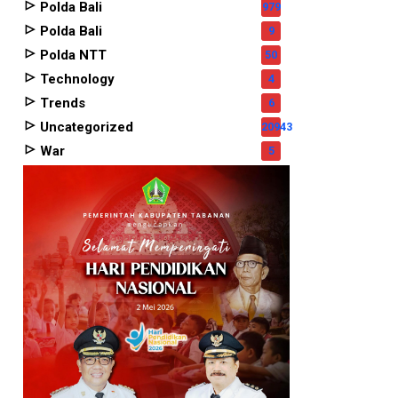
Polda Bali
979
Polda Bali
9
Polda NTT
50
Technology
4
Trends
6
Uncategorized
20943
War
5