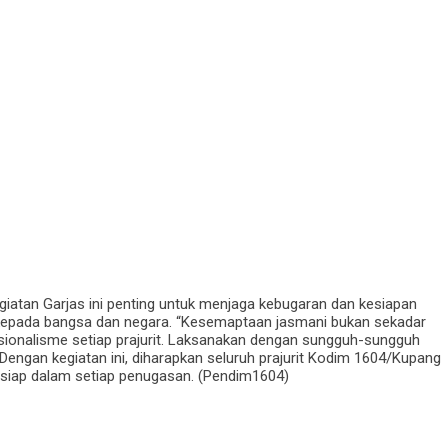
iatan Garjas ini penting untuk menjaga kebugaran dan kesiapan
n kepada bangsa dan negara. “Kesemaptaan jasmani bukan sekadar
sionalisme setiap prajurit. Laksanakan dengan sungguh-sungguh
engan kegiatan ini, diharapkan seluruh prajurit Kodim 1604/Kupang
lalu siap dalam setiap penugasan. (Pendim1604)