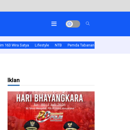
m 163 Wira Satya
Lifestyle
NTB
Pemda Tabanan
Polda Bali
Pold
Iklan