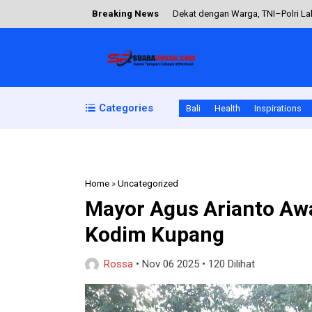
Breaking News
Dekat dengan Warga, TNI–Polri Lak
Penuh Khidmat, Kodim 1612/Mangg
Tingkatkan Ketahanan Pangan, Ba
Babinsa dan Bhabinkamtibmas Mun
Categories
Bali
Health
Inspirations
Babinsa Koramil 1614-01/Dompu
Home
»
Uncategorized
Mayor Agus Arianto Awa
Kodim Kupang
Rossa
•
Nov 06 2025
•
120 Dilihat