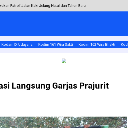
ukan Patroli Jalan Kaki Jelang Natal dan Tahun Baru
arai Laksanakan Korps Raport Purnawirawan
binsa Koramil 1630-03/Macang Pacar Dampingi Petani
ggu Sigap Tangani Koper Misterius, Warga Diimbau Tenang
Kodam IX Udayana
Kodim 161 Wira Sakti
Kodim 162 Wira Bhakti
Kodi
 Kodim 1614/Dompu Aktif Jaga Keamanan dan Kebersamaan Warga
si Langsung Garjas Prajurit