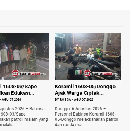
l 1608-03/Sape
Koramil 1608-05/Donggo
K
fkan Edukasi...
Ajak Warga Ciptak...
A
•
AGU 07 2026
BY
ROSSA
•
AGU 07 2026
B
Agustus 2026 – Babinsa
Donggo, 6 Agustus 2026 –
W
1608-03/Sape
Personel Babinsa Koramil 1608-
0
akan patroli malam yang
05/Donggo melaksanakan patroli
pe
elalu...
dan ronda ma...
da