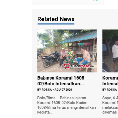
Related News
 Sarana
Babinsa Koramil 1608-
Korami
mil 1602-...
02/Bolo Intensifkan...
Intensi
 2026
BY
ROSSA
•
AGU 07 2026
BY
ROSSA
 Koramil 1602-
Bolo/Bima – Babinsa jajaran
Sape, 6 
ka Densius Berno,
Koramil 1608-02/Bolo Kodim
Koramil 
egiatan
1608/Bima terus mengintensifkan
melaksan
...
kegiata...
dikemas m