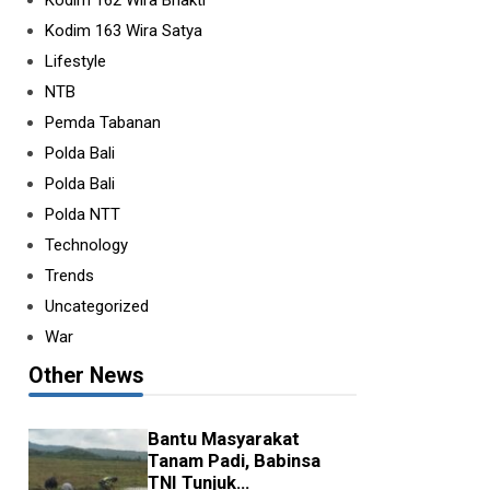
Kodim 162 Wira Bhakti
Kodim 163 Wira Satya
Lifestyle
NTB
Pemda Tabanan
Polda Bali
Polda Bali
Polda NTT
Technology
Trends
Uncategorized
oramil 1608-06/Wawo
War
jak Masyarakat Cip...
Other News
Y
ROSSA
•
AGU 07 2026
awo _ Babinsa Koramil 1608-
6/Wawo terus memperkuat
Bantu Masyarakat
mbinaan teritorial melalui patroli
Tanam Padi, Babinsa
n ronda ...
TNI Tunjuk...