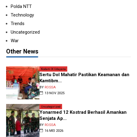
Polda NTT
Technology
Trends
Uncategorized
War
Other News
Kodam IX Udayana
Sertu Dol Mahatir Pastikan Keamanan dan
Kamtibm...
BY
ROSSA
13 NOV 2025
Uncategorized
Yonarmed 12 Kostrad Berhasil Amankan
Senjata Ap...
BY
ROSSA
16 MEI 2026