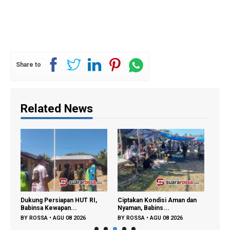
Share to
Related News
AT,
Dukung Persiapan HUT RI,
Ciptakan Kondisi Aman dan
Jelan
Babinsa Kewapan...
Nyaman, Babins...
Wulla
BY
ROSSA
•
AGU 08 2026
BY
ROSSA
•
AGU 08 2026
BY
R