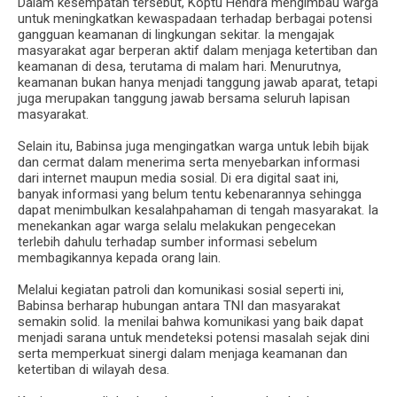
‎Dalam kesempatan tersebut, Koptu Hendra mengimbau warga
untuk meningkatkan kewaspadaan terhadap berbagai potensi
gangguan keamanan di lingkungan sekitar. Ia mengajak
masyarakat agar berperan aktif dalam menjaga ketertiban dan
keamanan di desa, terutama di malam hari. Menurutnya,
keamanan bukan hanya menjadi tanggung jawab aparat, tetapi
juga merupakan tanggung jawab bersama seluruh lapisan
masyarakat.
‎Selain itu, Babinsa juga mengingatkan warga untuk lebih bijak
dan cermat dalam menerima serta menyebarkan informasi
dari internet maupun media sosial. Di era digital saat ini,
banyak informasi yang belum tentu kebenarannya sehingga
dapat menimbulkan kesalahpahaman di tengah masyarakat. Ia
menekankan agar warga selalu melakukan pengecekan
terlebih dahulu terhadap sumber informasi sebelum
membagikannya kepada orang lain.
‎Melalui kegiatan patroli dan komunikasi sosial seperti ini,
Babinsa berharap hubungan antara TNI dan masyarakat
semakin solid. Ia menilai bahwa komunikasi yang baik dapat
menjadi sarana untuk mendeteksi potensi masalah sejak dini
serta memperkuat sinergi dalam menjaga keamanan dan
ketertiban di wilayah desa.