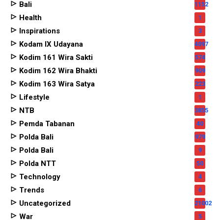
Bali
1152
Health
1
Inspirations
3
Kodam IX Udayana
4097
Kodim 161 Wira Sakti
574
Kodim 162 Wira Bhakti
909
Kodim 163 Wira Satya
223
Lifestyle
1
NTB
3855
Pemda Tabanan
40
Polda Bali
979
Polda Bali
9
Polda NTT
50
Technology
4
Trends
6
Uncategorized
21002
War
5