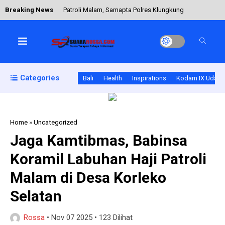
Breaking News
Patroli Malam, Samapta Polres Klungkung
Sambangi Terminal Galiran Jaga Kamtibmas
Babinsa dan Warga Ileboli Kompak Wujudkan
Lingkungan Bersih
Categories
Bali
Health
Inspirations
Kodam IX Udaya
Pasar Tradisional Tetap Aman, Koramil Mollo
Utara Gelar Patroli dan Himbauan Kamtibmas
Home
»
Uncategorized
Gelar Latihan PSM, Pasiops Kodim Sampaikan
‎Jaga Kamtibmas, Babinsa
Materi Difokuskan Pada Sikap Dasar
Koramil Labuhan Haji Patroli
Sertu Ejiman Laksanakan Pendampingan
Malam di Desa Korleko
Hanpangan di Sawah Tadah Hujan Praingkareha
Selatan
Rossa
•
Nov 07 2025
•
123 Dilihat