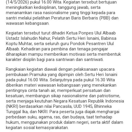
(14/5/2026) pukul 16.00 Wita. Kegiatan tersebut bertujuan
meningkatkan kedisiplinan, tanggung jawab, serta
menanamkan rasa nasionalisme yang tinggi kepada para
santri melalui pelatihan Peraturan Baris Berbaris (PBB) dan
wawasan kebangsaan.
Kegiatan tersebut turut dihadiri Ketua Ponpes Ulul Albaab
Ustadz Islahudin Nahur, Pelatih Sertu Heri Isnaini, Babinsa
Koptu Muhtar, serta seluruh guru Pondok Pesantren Ulul
Albaab. Kehadiran para pembina dan tenaga pengajar
diharapkan mampu memberikan motivasi serta membentuk
karakter disiplin bagi para santriwan dan santriwati.
Rangkaian kegiatan diawali dengan pelaksanaan upacara
pembukaan Pramuka yang dipimpin oleh Sertu Heri Isnaini
pada pukul 16.00 Wita. Selanjutnya pada pukul 16.30 Wita
diberikan materi wawasan kebangsaan yang menekankan
pentingnya cinta tanah air, memperkuat persatuan dan
kesatuan, membangun sikap nasionalisme dan patriotisme,
serta menjaga keutuhan Negara Kesatuan Republik Indonesia
(NKRI) berdasarkan nilai Pancasila, UUD 1945, Bhinneka
Tunggal Ika, dan NKRI. Para peserta juga diajak menghargai
perbedaan suku, agama, ras, dan budaya, taat terhadap
hukum, menggunakan produk dalam negeri, serta aktif dalam
kegiatan sosial kemasyarakatan.