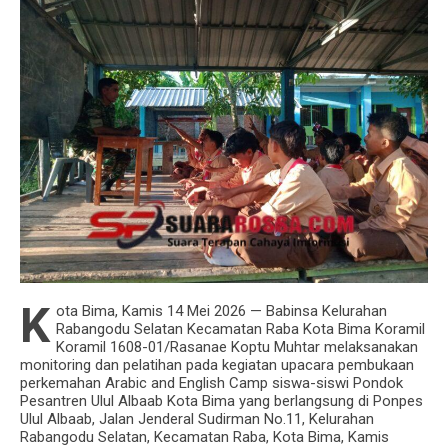
Danramil 1624-03/Lewoleba Pimpin Sinergitas
Penguatan Pemasyarakatan Bersih Narkoba
K
ota Bima, Kamis 14 Mei 2026 — Babinsa Kelurahan
Rabangodu Selatan Kecamatan Raba Kota Bima Koramil
Koramil 1608-01/Rasanae Koptu Muhtar melaksanakan
monitoring dan pelatihan pada kegiatan upacara pembukaan
perkemahan Arabic and English Camp siswa-siswi Pondok
Pesantren Ulul Albaab Kota Bima yang berlangsung di Ponpes
Ulul Albaab, Jalan Jenderal Sudirman No.11, Kelurahan
Rabangodu Selatan, Kecamatan Raba, Kota Bima, Kamis