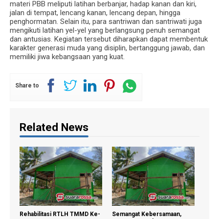
materi PBB meliputi latihan berbanjar, hadap kanan dan kiri,
jalan di tempat, lencang kanan, lencang depan, hingga
penghormatan. Selain itu, para santriwan dan santriwati juga
mengikuti latihan yel-yel yang berlangsung penuh semangat
dan antusias. Kegiatan tersebut diharapkan dapat membentuk
karakter generasi muda yang disiplin, bertanggung jawab, dan
memiliki jiwa kebangsaan yang kuat.
Share to
Related News
MD,
Rehabilitasi RTLH TMMD Ke-
Semangat Kebersamaan,
Kola