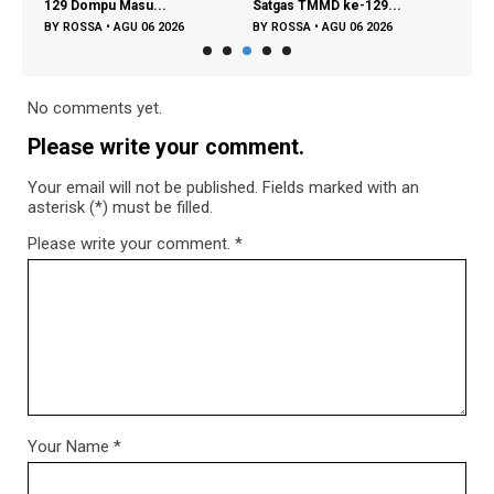
129 Dompu Masu...
Satgas TMMD ke-129...
Disdu
BY
ROSSA
•
AGU 06 2026
BY
ROSSA
•
AGU 06 2026
BY
R
No comments yet.
Please write your comment.
Your email will not be published. Fields marked with an
asterisk (*) must be filled.
Please write your comment.
*
Your Name
*