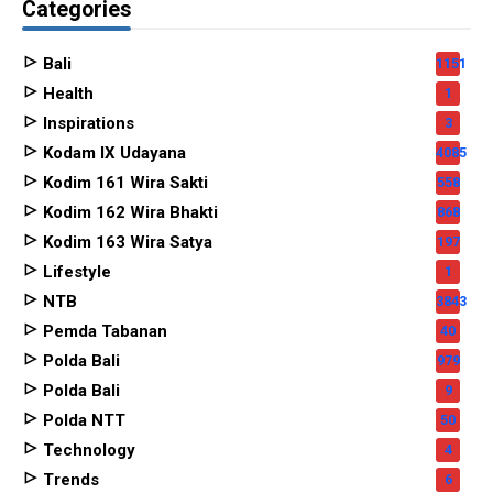
Categories
Bali
1151
Health
1
Inspirations
3
Kodam IX Udayana
4085
Kodim 161 Wira Sakti
558
Kodim 162 Wira Bhakti
868
Kodim 163 Wira Satya
197
Lifestyle
1
NTB
3843
Pemda Tabanan
40
Polda Bali
979
Polda Bali
9
Polda NTT
50
Technology
4
Trends
6